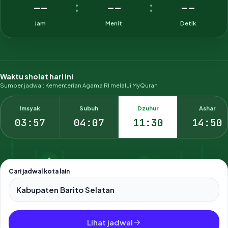
--
--
--
:
:
Jam
Menit
Detik
Waktu sholat hari ini
Sumber jadwal: Kementerian Agama RI melalui MyQuran
Imsyak
Subuh
Dzuhur
Ashar
03:57
04:07
11:30
14:50
Cari jadwal kota lain
Pilih salah satu dari 500+ kota dan kabupaten di Indonesia.
Lihat jadwal