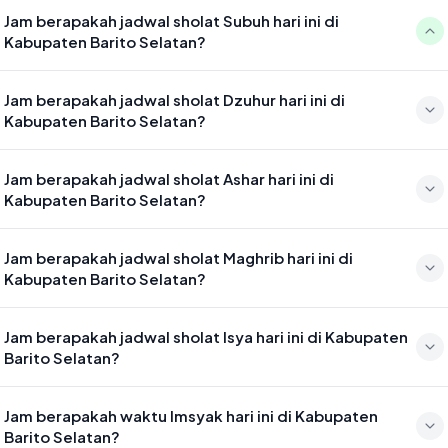
Jam berapakah jadwal sholat Subuh hari ini di
Kabupaten Barito Selatan?
Waktu sholat Subuh di Kabupaten Barito Selatan hari ini jatuh pada
Jam berapakah jadwal sholat Dzuhur hari ini di
04:07
Kabupaten Barito Selatan?
Waktu sholat Dzuhur di Kabupaten Barito Selatan hari ini jatuh pada
Jam berapakah jadwal sholat Ashar hari ini di
11:30
Kabupaten Barito Selatan?
Waktu sholat Ashar di Kabupaten Barito Selatan hari ini jatuh pada
Jam berapakah jadwal sholat Maghrib hari ini di
14:50
Kabupaten Barito Selatan?
Waktu sholat Maghrib di Kabupaten Barito Selatan hari ini jatuh pada
Jam berapakah jadwal sholat Isya hari ini di Kabupaten
17:31
Barito Selatan?
Waktu sholat Isya di Kabupaten Barito Selatan hari ini jatuh pada
Jam berapakah waktu Imsyak hari ini di Kabupaten
18:42
Barito Selatan?