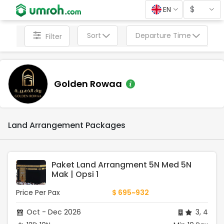
$
EN
Sort
Departure Time
Filter
Golden Rowaa
Land Arrangement Packages
Paket Land Arrangment 5N Med 5N 
Mak | Opsi 1
Price Per Pax
$ 695~932
Oct - Dec 2026
3, 4