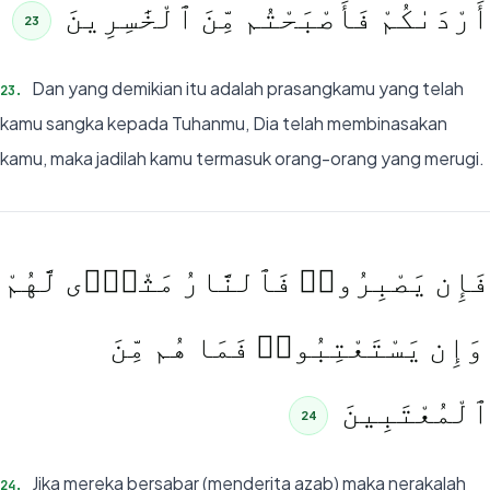
أَرْدَىٰكُمْ فَأَصْبَحْتُم مِّنَ ٱلْخَٰسِرِينَ
23
Dan yang demikian itu adalah prasangkamu yang telah
23
.
kamu sangka kepada Tuhanmu, Dia telah membinasakan
kamu, maka jadilah kamu termasuk orang-orang yang merugi.
فَإِن يَصْبِرُوا۟ فَٱلنَّارُ مَثْوًۭى لَّهُمْ
ۖ وَإِن يَسْتَعْتِبُوا۟ فَمَا هُم مِّنَ
ٱلْمُعْتَبِينَ
24
Jika mereka bersabar (menderita azab) maka nerakalah
24
.