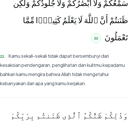
سَمْعُكُمْ وَلَآ أَبْصَٰرُكُمْ وَلَا جُلُودُكُمْ وَلَٰكِن
ظَنَنتُمْ أَنَّ ٱللَّهَ لَا يَعْلَمُ كَثِيرًۭا مِّمَّا
تَعْمَلُونَ
22
Kamu sekali-sekali tidak dapat bersembunyi dari
22
.
kesaksian pendengaran, penglihatan dan kulitmu kepadamu
bahkan kamu mengira bahwa Allah tidak mengetahui
kebanyakan dari apa yang kamu kerjakan.
وَذَٰلِكُمْ ظَنُّكُمُ ٱلَّذِى ظَنَنتُم بِرَبِّكُمْ