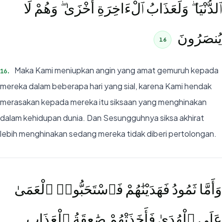
ٱلدُّنْيَا ۖ وَلَعَذَابُ ٱلْءَاخِرَةِ أَخْزَىٰ ۖ وَهُمْ لَا
يُنصَرُونَ
16
Maka Kami meniupkan angin yang amat gemuruh kepada
16
.
mereka dalam beberapa hari yang sial, karena Kami hendak
merasakan kepada mereka itu siksaan yang menghinakan
dalam kehidupan dunia. Dan Sesungguhnya siksa akhirat
lebih menghinakan sedang mereka tidak diberi pertolongan.
وَأَمَّا ثَمُودُ فَهَدَيْنَٰهُمْ فَٱسْتَحَبُّوا۟ ٱلْعَمَىٰ
عَلَى ٱلْهُدَىٰ فَأَخَذَتْهُمْ صَٰعِقَةُ ٱلْعَذَابِ