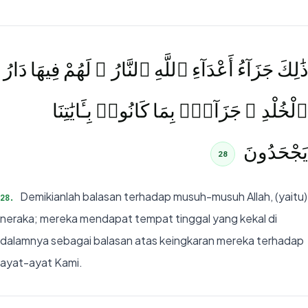
ذَٰلِكَ جَزَآءُ أَعْدَآءِ ٱللَّهِ ٱلنَّارُ ۖ لَهُمْ فِيهَا دَارُ
ٱلْخُلْدِ ۖ جَزَآءًۢ بِمَا كَانُوا۟ بِـَٔايَٰتِنَا
يَجْحَدُونَ
28
Demikianlah balasan terhadap musuh-musuh Allah, (yaitu)
28
.
neraka; mereka mendapat tempat tinggal yang kekal di
dalamnya sebagai balasan atas keingkaran mereka terhadap
ayat-ayat Kami.