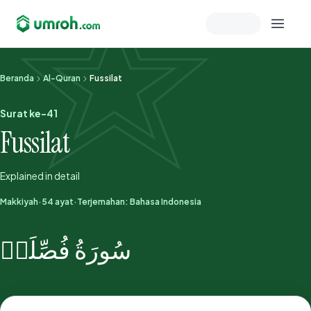
Memeriksa sesi akun
Beranda
Al-Quran
Fussilat
Surat ke-41
Fussilat
Explained in detail
Makkiyah
·
54 ayat
·
Terjemahan: Bahasa Indonesia
سُورَةُ فُصِّلَتۡ