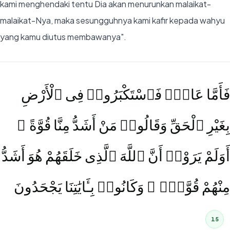
kami menghendaki tentu Dia akan menurunkan malaikat-
malaikat-Nya, maka sesungguhnya kami kafir kepada wahyu
yang kamu diutus membawanya".
فَأَمَّا عَادٌۭ فَٱسْتَكْبَرُوا۟ فِى ٱلْأَرْضِ
بِغَيْرِ ٱلْحَقِّ وَقَالُوا۟ مَنْ أَشَدُّ مِنَّا قُوَّةً ۖ
أَوَلَمْ يَرَوْا۟ أَنَّ ٱللَّهَ ٱلَّذِى خَلَقَهُمْ هُوَ أَشَدُّ
مِنْهُمْ قُوَّةًۭ ۖ وَكَانُوا۟ بِـَٔايَٰتِنَا يَجْحَدُونَ
15