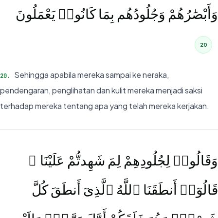
وَأَبْصَٰرُهُمْ وَجُلُودُهُم بِمَا كَانُوا۟ يَعْمَلُونَ
20
Sehingga apabila mereka sampai ke neraka,
20
.
pendengaran, penglihatan dan kulit mereka menjadi saksi
terhadap mereka tentang apa yang telah mereka kerjakan.
وَقَالُوا۟ لِجُلُودِهِمْ لِمَ شَهِدتُّمْ عَلَيْنَا ۖ
قَالُوٓا۟ أَنطَقَنَا ٱللَّهُ ٱلَّذِىٓ أَنطَقَ كُلَّ