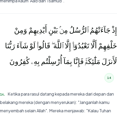
menimpa kaum 'Aad dan Tsamud".
إِذْ جَآءَتْهُمُ ٱلرُّسُلُ مِنۢ بَيْنِ أَيْدِيهِمْ وَمِنْ
خَلْفِهِمْ أَلَّا تَعْبُدُوٓا۟ إِلَّا ٱللَّهَ ۖ قَالُوا۟ لَوْ شَآءَ رَبُّنَا
لَأَنزَلَ مَلَٰٓئِكَةًۭ فَإِنَّا بِمَآ أُرْسِلْتُم بِهِۦ كَٰفِرُونَ
14
Ketika para rasul datang kepada mereka dari depan dan
14
.
belakang mereka (dengan menyerukan): "Janganlah kamu
menyembah selain Allah". Mereka menjawab: "Kalau Tuhan