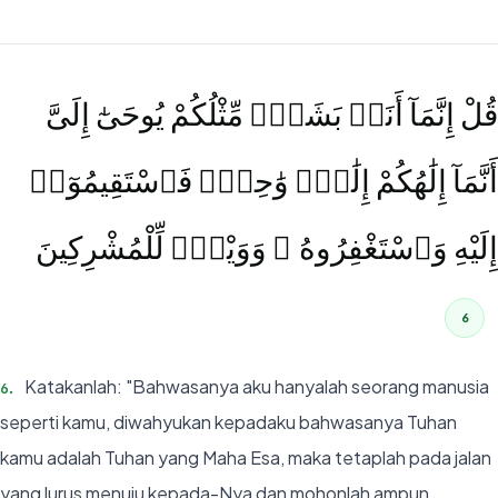
قُلْ إِنَّمَآ أَنَا۠ بَشَرٌۭ مِّثْلُكُمْ يُوحَىٰٓ إِلَىَّ
أَنَّمَآ إِلَٰهُكُمْ إِلَٰهٌۭ وَٰحِدٌۭ فَٱسْتَقِيمُوٓا۟
إِلَيْهِ وَٱسْتَغْفِرُوهُ ۗ وَوَيْلٌۭ لِّلْمُشْرِكِينَ
6
Katakanlah: "Bahwasanya aku hanyalah seorang manusia
6
.
seperti kamu, diwahyukan kepadaku bahwasanya Tuhan
kamu adalah Tuhan yang Maha Esa, maka tetaplah pada jalan
yang lurus menuju kepada-Nya dan mohonlah ampun