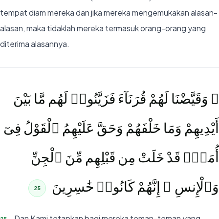
tempat diam mereka dan jika mereka mengemukakan alasan-
alasan, maka tidaklah mereka termasuk orang-orang yang
diterima alasannya.
۞ وَقَيَّضْنَا لَهُمْ قُرَنَآءَ فَزَيَّنُوا۟ لَهُم مَّا بَيْنَ
أَيْدِيهِمْ وَمَا خَلْفَهُمْ وَحَقَّ عَلَيْهِمُ ٱلْقَوْلُ فِىٓ
أُمَمٍۢ قَدْ خَلَتْ مِن قَبْلِهِم مِّنَ ٱلْجِنِّ
وَٱلْإِنسِ ۖ إِنَّهُمْ كَانُوا۟ خَٰسِرِينَ
25
Dan Kami tetapkan bagi mereka teman-teman yang