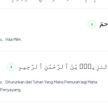
حمٓ
1
Haa Miim.
1
.
تَنزِيلٌۭ مِّنَ ٱلرَّحْمَٰنِ ٱلرَّحِيمِ
2
Diturunkan dari Tuhan Yang Maha Pemurah lagi Maha
2
.
Penyayang.