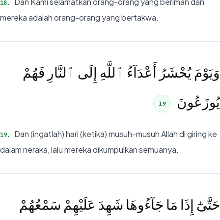
Dan Kami selamatkan orang-orang yang beriman dan
18
.
mereka adalah orang-orang yang bertakwa.
وَيَوْمَ يُحْشَرُ أَعْدَآءُ ٱللَّهِ إِلَى ٱلنَّارِ فَهُمْ
يُوزَعُونَ
19
Dan (ingatlah) hari (ketika) musuh-musuh Allah di giring ke
19
.
dalam neraka, lalu mereka dikumpulkan semuanya.
حَتَّىٰٓ إِذَا مَا جَآءُوهَا شَهِدَ عَلَيْهِمْ سَمْعُهُمْ