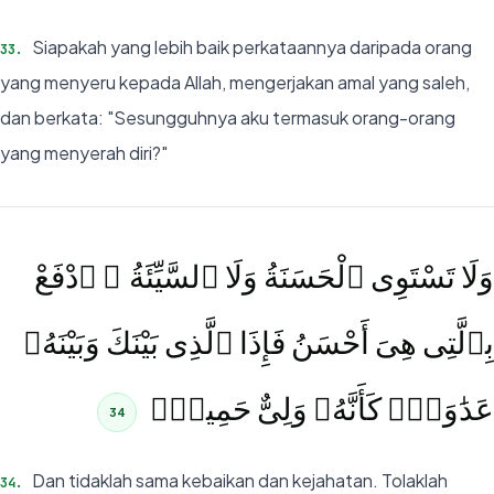
Siapakah yang lebih baik perkataannya daripada orang
33
.
yang menyeru kepada Allah, mengerjakan amal yang saleh,
dan berkata: "Sesungguhnya aku termasuk orang-orang
yang menyerah diri?"
وَلَا تَسْتَوِى ٱلْحَسَنَةُ وَلَا ٱلسَّيِّئَةُ ۚ ٱدْفَعْ
بِٱلَّتِى هِىَ أَحْسَنُ فَإِذَا ٱلَّذِى بَيْنَكَ وَبَيْنَهُۥ
عَدَٰوَةٌۭ كَأَنَّهُۥ وَلِىٌّ حَمِيمٌۭ
34
Dan tidaklah sama kebaikan dan kejahatan. Tolaklah
34
.