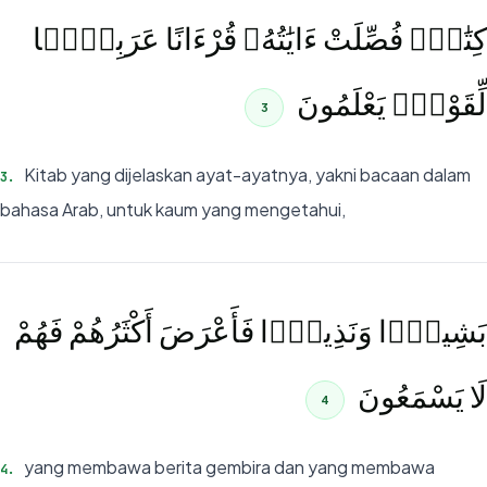
كِتَٰبٌۭ فُصِّلَتْ ءَايَٰتُهُۥ قُرْءَانًا عَرَبِيًّۭا
لِّقَوْمٍۢ يَعْلَمُونَ
3
Kitab yang dijelaskan ayat-ayatnya, yakni bacaan dalam
3
.
bahasa Arab, untuk kaum yang mengetahui,
بَشِيرًۭا وَنَذِيرًۭا فَأَعْرَضَ أَكْثَرُهُمْ فَهُمْ
لَا يَسْمَعُونَ
4
yang membawa berita gembira dan yang membawa
4
.