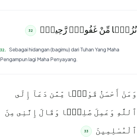
نُزُلًۭا مِّنْ غَفُورٍۢ رَّحِيمٍۢ
32
Sebagai hidangan (bagimu) dari Tuhan Yang Maha
32
.
Pengampun lagi Maha Penyayang.
وَمَنْ أَحْسَنُ قَوْلًۭا مِّمَّن دَعَآ إِلَى
ٱللَّهِ وَعَمِلَ صَٰلِحًۭا وَقَالَ إِنَّنِى مِنَ
ٱلْمُسْلِمِينَ
33