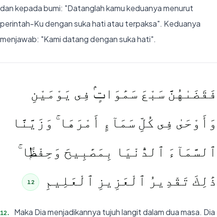
dan kepada bumi: "Datanglah kamu keduanya menurut
perintah-Ku dengan suka hati atau terpaksa". Keduanya
menjawab: "Kami datang dengan suka hati".
فَقَضَىٰهُنَّ سَبْعَ سَمَٰوَاتٍۢ فِى يَوْمَيْنِ
وَأَوْحَىٰ فِى كُلِّ سَمَآءٍ أَمْرَهَا ۚ وَزَيَّنَّا
ٱلسَّمَآءَ ٱلدُّنْيَا بِمَصَٰبِيحَ وَحِفْظًۭا ۚ
ذَٰلِكَ تَقْدِيرُ ٱلْعَزِيزِ ٱلْعَلِيمِ
12
Maka Dia menjadikannya tujuh langit dalam dua masa. Dia
12
.