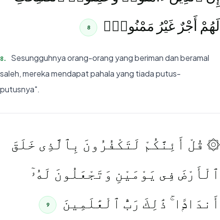
لَهُمْ أَجْرٌ غَيْرُ مَمْنُونٍۢ
8
Sesungguhnya orang-orang yang beriman dan beramal
8
.
saleh, mereka mendapat pahala yang tiada putus-
putusnya".
۞ قُلْ أَئِنَّكُمْ لَتَكْفُرُونَ بِٱلَّذِى خَلَقَ
ٱلْأَرْضَ فِى يَوْمَيْنِ وَتَجْعَلُونَ لَهُۥٓ
أَندَادًۭا ۚ ذَٰلِكَ رَبُّ ٱلْعَٰلَمِينَ
9