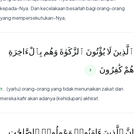
kepada-Nya. Dan kecelakaan besarlah bagi orang-orang
yang mempersekutukan-Nya,
ٱلَّذِينَ لَا يُؤْتُونَ ٱلزَّكَوٰةَ وَهُم بِٱلْءَاخِرَةِ
هُمْ كَٰفِرُونَ
7
(yaitu) orang-orang yang tidak menunaikan zakat dan
7
.
mereka kafir akan adanya (kehidupan) akhirat.
إِنَّ ٱلَّذِينَ ءَامَنُوا۟ وَعَمِلُوا۟ ٱلصَّٰلِحَٰتِ