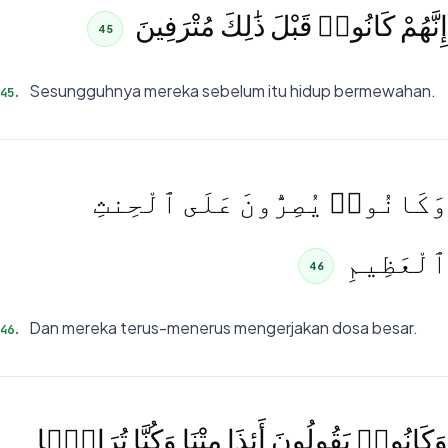
إِنَّهُمْ كَانُوا۟ قَبْلَ ذَٰلِكَ مُتْرَفِينَ
45
Sesungguhnya mereka sebelum itu hidup bermewahan.
45
.
وَكَانُوا۟ يُصِرُّونَ عَلَى ٱلْحِنثِ
ٱلْعَظِيمِ
46
Dan mereka terus-menerus mengerjakan dosa besar.
46
.
وَكَانُوا۟ يَقُولُونَ أَئِذَا مِتْنَا وَكُنَّا تُرَابًۭا