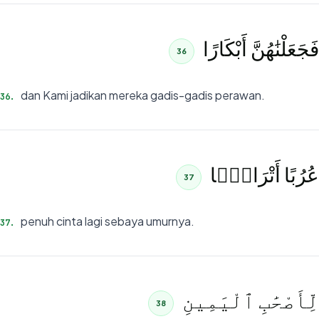
فَجَعَلْنَٰهُنَّ أَبْكَارًا
36
dan Kami jadikan mereka gadis-gadis perawan.
36
.
عُرُبًا أَتْرَابًۭا
37
penuh cinta lagi sebaya umurnya.
37
.
لِّأَصْحَٰبِ ٱلْيَمِينِ
38