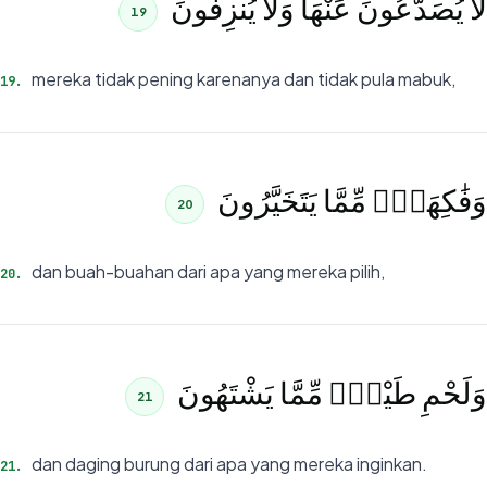
لَّا يُصَدَّعُونَ عَنْهَا وَلَا يُنزِفُونَ
19
mereka tidak pening karenanya dan tidak pula mabuk,
19
.
وَفَٰكِهَةٍۢ مِّمَّا يَتَخَيَّرُونَ
20
dan buah-buahan dari apa yang mereka pilih,
20
.
وَلَحْمِ طَيْرٍۢ مِّمَّا يَشْتَهُونَ
21
dan daging burung dari apa yang mereka inginkan.
21
.