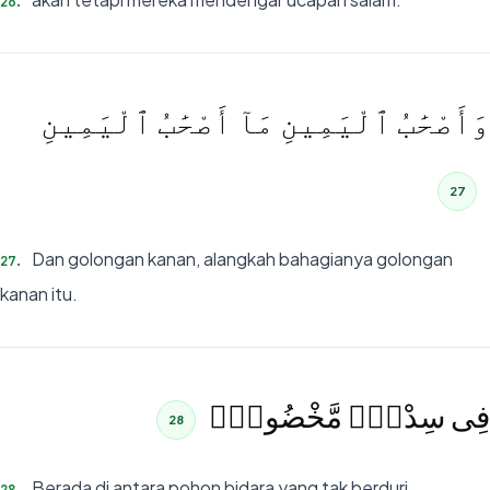
26
.
وَأَصْحَٰبُ ٱلْيَمِينِ مَآ أَصْحَٰبُ ٱلْيَمِينِ
27
Dan golongan kanan, alangkah bahagianya golongan
27
.
kanan itu.
فِى سِدْرٍۢ مَّخْضُودٍۢ
28
Berada di antara pohon bidara yang tak berduri,