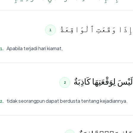
إِذَا وَقَعَتِ ٱلْوَاقِعَةُ
1
Apabila terjadi hari kiamat,
1
.
لَيْسَ لِوَقْعَتِهَا كَاذِبَةٌ
2
tidak seorangpun dapat berdusta tentang kejadiannya.
2
.