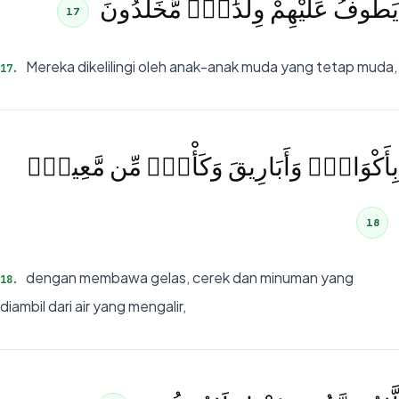
يَطُوفُ عَلَيْهِمْ وِلْدَٰنٌۭ مُّخَلَّدُونَ
17
Mereka dikelilingi oleh anak-anak muda yang tetap muda,
17
.
بِأَكْوَابٍۢ وَأَبَارِيقَ وَكَأْسٍۢ مِّن مَّعِينٍۢ
18
dengan membawa gelas, cerek dan minuman yang
18
.
diambil dari air yang mengalir,