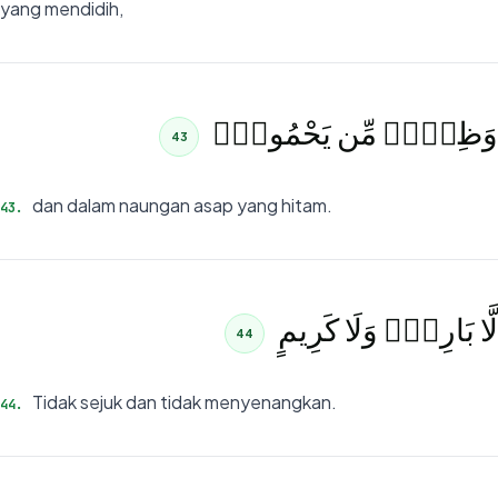
yang mendidih,
وَظِلٍّۢ مِّن يَحْمُومٍۢ
43
dan dalam naungan asap yang hitam.
43
.
لَّا بَارِدٍۢ وَلَا كَرِيمٍ
44
Tidak sejuk dan tidak menyenangkan.
44
.