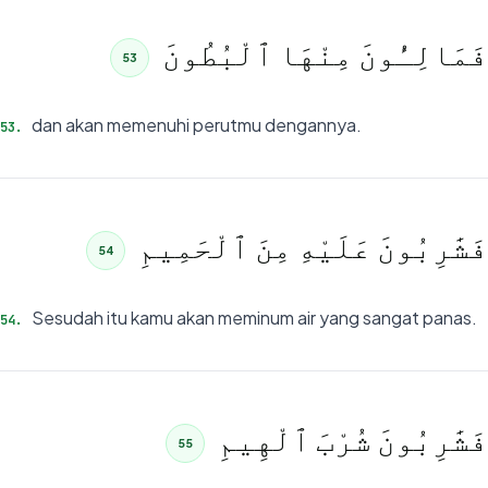
فَمَالِـُٔونَ مِنْهَا ٱلْبُطُونَ
53
dan akan memenuhi perutmu dengannya.
53
.
فَشَٰرِبُونَ عَلَيْهِ مِنَ ٱلْحَمِيمِ
54
Sesudah itu kamu akan meminum air yang sangat panas.
54
.
فَشَٰرِبُونَ شُرْبَ ٱلْهِيمِ
55