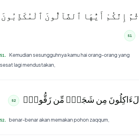
ثُمَّ إِنَّكُمْ أَيُّهَا ٱلضَّآلُّونَ ٱلْمُكَذِّبُونَ
51
Kemudian sesungguhnya kamu hai orang-orang yang
51
.
sesat lagi mendustakan,
لَءَاكِلُونَ مِن شَجَرٍۢ مِّن زَقُّومٍۢ
52
benar-benar akan memakan pohon zaqqum,
52
.