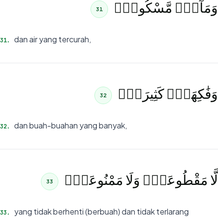
وَمَآءٍۢ مَّسْكُوبٍۢ
31
dan air yang tercurah,
31
.
وَفَٰكِهَةٍۢ كَثِيرَةٍۢ
32
dan buah-buahan yang banyak,
32
.
لَّا مَقْطُوعَةٍۢ وَلَا مَمْنُوعَةٍۢ
33
yang tidak berhenti (berbuah) dan tidak terlarang
33
.