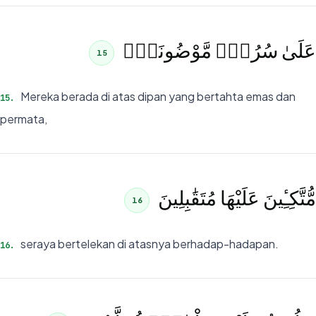
عَلَىٰ سُرُرٍۢ مَّوْضُونَةٍۢ
15
Mereka berada di atas dipan yang bertahta emas dan
15
.
permata,
مُّتَّكِـِٔينَ عَلَيْهَا مُتَقَٰبِلِينَ
16
seraya bertelekan di atasnya berhadap-hadapan.
16
.