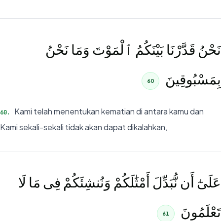
نَحْنُ قَدَّرْنَا بَيْنَكُمُ ٱلْمَوْتَ وَمَا نَحْنُ
بِمَسْبُوقِينَ
60
Kami telah menentukan kematian di antara kamu dan
60
.
Kami sekali-sekali tidak akan dapat dikalahkan,
عَلَىٰٓ أَن نُّبَدِّلَ أَمْثَٰلَكُمْ وَنُنشِئَكُمْ فِى مَا لَا
تَعْلَمُونَ
61