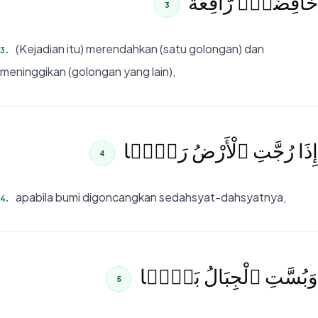
خَافِضَةٌۭ رَّافِعَةٌ
3
(Kejadian itu) merendahkan (satu golongan) dan
3
.
meninggikan (golongan yang lain),
إِذَا رُجَّتِ ٱلْأَرْضُ رَجًّۭا
4
apabila bumi digoncangkan sedahsyat-dahsyatnya,
4
.
وَبُسَّتِ ٱلْجِبَالُ بَسًّۭا
5