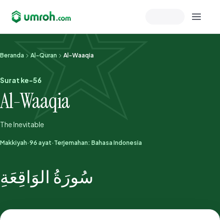
Memeriksa sesi akun
Beranda
Al-Quran
Al-Waaqia
Surat ke-56
Al-Waaqia
The Inevitable
Makkiyah
·
96 ayat
·
Terjemahan: Bahasa Indonesia
سُورَةُ الوَاقِعَةِ