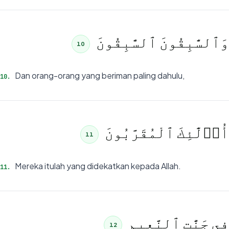
وَٱلسَّٰبِقُونَ ٱلسَّٰبِقُونَ
10
Dan orang-orang yang beriman paling dahulu,
10
.
أُو۟لَٰٓئِكَ ٱلْمُقَرَّبُونَ
11
Mereka itulah yang didekatkan kepada Allah.
11
.
فِى جَنَّٰتِ ٱلنَّعِيمِ
12