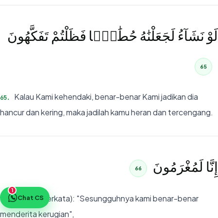
لَوْ نَشَآءُ لَجَعَلْنَٰهُ حُطَٰمًۭا فَظَلْتُمْ تَفَكَّهُونَ
65
Kalau Kami kehendaki, benar-benar Kami jadikan dia
65
.
hancur dan kering, maka jadilah kamu heran dan tercengang.
إِنَّا لَمُغْرَمُونَ
66
1
(Sambil berkata): "Sesungguhnya kami benar-benar
Chat CS
66
.
menderita kerugian",