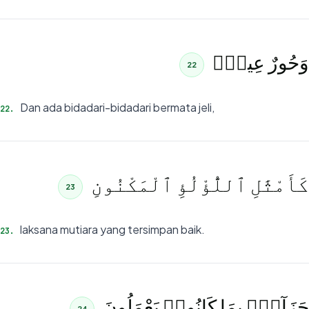
وَحُورٌ عِينٌۭ
22
Dan ada bidadari-bidadari bermata jeli,
22
.
كَأَمْثَٰلِ ٱللُّؤْلُؤِ ٱلْمَكْنُونِ
23
laksana mutiara yang tersimpan baik.
23
.
جَزَآءًۢ بِمَا كَانُوا۟ يَعْمَلُونَ
24