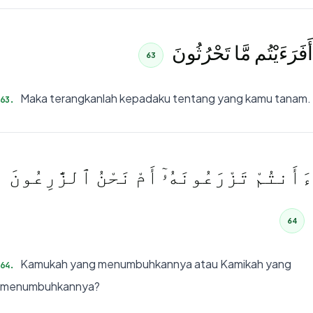
أَفَرَءَيْتُم مَّا تَحْرُثُونَ
63
Maka terangkanlah kepadaku tentang yang kamu tanam.
63
.
ءَأَنتُمْ تَزْرَعُونَهُۥٓ أَمْ نَحْنُ ٱلزَّٰرِعُونَ
64
Kamukah yang menumbuhkannya atau Kamikah yang
64
.
menumbuhkannya?