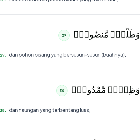
28
.
وَطَلْحٍۢ مَّنضُودٍۢ
29
dan pohon pisang yang bersusun-susun (buahnya),
29
.
وَظِلٍّۢ مَّمْدُودٍۢ
30
dan naungan yang terbentang luas,
30
.