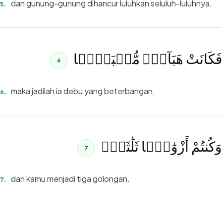
dan gunung-gunung dihancur luluhkan seluluh-luluhnya,
5
.
فَكَانَتْ هَبَآءًۭ مُّنۢبَثًّۭا
6
maka jadilah ia debu yang beterbangan,
6
.
وَكُنتُمْ أَزْوَٰجًۭا ثَلَٰثَةًۭ
7
dan kamu menjadi tiga golongan.
7
.