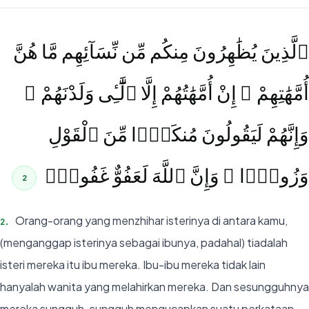
ٱلَّذِينَ يُظَٰهِرُونَ مِنكُم مِّن نِّسَآئِهِم مَّا هُنَّ
أُمَّهَٰتِهِمْ ۖ إِنْ أُمَّهَٰتُهُمْ إِلَّا ٱلَّٰٓـِٔى وَلَدْنَهُمْ ۚ
وَإِنَّهُمْ لَيَقُولُونَ مُنكَرًۭا مِّنَ ٱلْقَوْلِ
وَزُورًۭا ۚ وَإِنَّ ٱللَّهَ لَعَفُوٌّ غَفُورٌۭ
2
Orang-orang yang menzhihar isterinya di antara kamu,
2
.
(menganggap isterinya sebagai ibunya, padahal) tiadalah
isteri mereka itu ibu mereka. Ibu-ibu mereka tidak lain
hanyalah wanita yang melahirkan mereka. Dan sesungguhnya
mereka sungguh-sungguh mengucapkan suatu perkataan