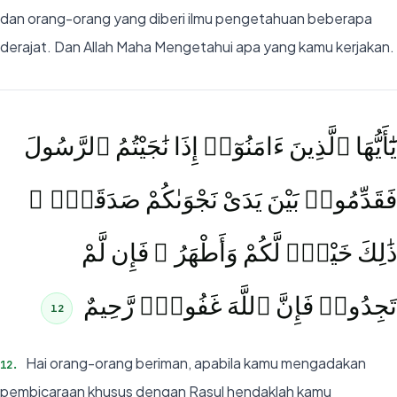
dan orang-orang yang diberi ilmu pengetahuan beberapa
derajat. Dan Allah Maha Mengetahui apa yang kamu kerjakan.
يَٰٓأَيُّهَا ٱلَّذِينَ ءَامَنُوٓا۟ إِذَا نَٰجَيْتُمُ ٱلرَّسُولَ
فَقَدِّمُوا۟ بَيْنَ يَدَىْ نَجْوَىٰكُمْ صَدَقَةًۭ ۚ
ذَٰلِكَ خَيْرٌۭ لَّكُمْ وَأَطْهَرُ ۚ فَإِن لَّمْ
تَجِدُوا۟ فَإِنَّ ٱللَّهَ غَفُورٌۭ رَّحِيمٌ
12
Hai orang-orang beriman, apabila kamu mengadakan
12
.
pembicaraan khusus dengan Rasul hendaklah kamu