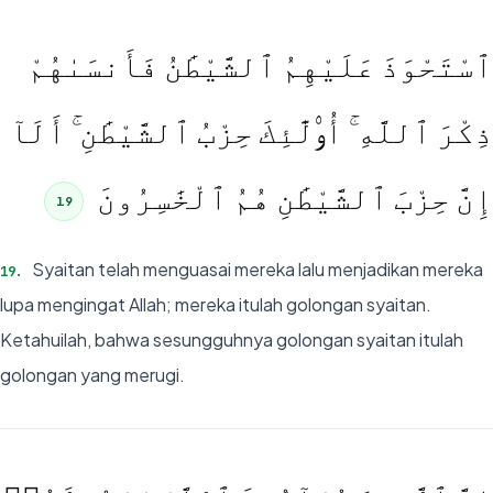
ٱسْتَحْوَذَ عَلَيْهِمُ ٱلشَّيْطَٰنُ فَأَنسَىٰهُمْ
ذِكْرَ ٱللَّهِ ۚ أُو۟لَٰٓئِكَ حِزْبُ ٱلشَّيْطَٰنِ ۚ أَلَآ
إِنَّ حِزْبَ ٱلشَّيْطَٰنِ هُمُ ٱلْخَٰسِرُونَ
19
Syaitan telah menguasai mereka lalu menjadikan mereka
19
.
lupa mengingat Allah; mereka itulah golongan syaitan.
Ketahuilah, bahwa sesungguhnya golongan syaitan itulah
golongan yang merugi.