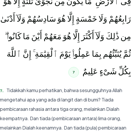
فِى ٱلْأَرْضِ ۖ مَا يَكُونُ مِن نَّجْوَىٰ ثَلَٰثَةٍ إِلَّا هُوَ
رَابِعُهُمْ وَلَا خَمْسَةٍ إِلَّا هُوَ سَادِسُهُمْ وَلَآ أَدْنَىٰ
مِن ذَٰلِكَ وَلَآ أَكْثَرَ إِلَّا هُوَ مَعَهُمْ أَيْنَ مَا كَانُوا۟ ۖ
ثُمَّ يُنَبِّئُهُم بِمَا عَمِلُوا۟ يَوْمَ ٱلْقِيَٰمَةِ ۚ إِنَّ ٱللَّهَ
بِكُلِّ شَىْءٍ عَلِيمٌ
7
Tidakkah kamu perhatikan, bahwa sesungguhnya Allah
7
.
mengetahui apa yang ada di langit dan di bumi? Tiada
pembicaraan rahasia antara tiga orang, melainkan Dialah
keempatnya. Dan tiada (pembicaraan antara) lima orang,
melainkan Dialah keenamnya. Dan tiada (pula) pembicaraan