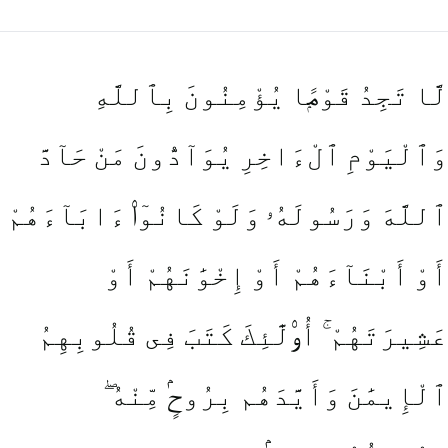
لَّا تَجِدُ قَوْمًۭا يُؤْمِنُونَ بِٱللَّهِ
وَٱلْيَوْمِ ٱلْءَاخِرِ يُوَآدُّونَ مَنْ حَآدَّ
ٱللَّهَ وَرَسُولَهُۥ وَلَوْ كَانُوٓا۟ ءَابَآءَهُمْ
أَوْ أَبْنَآءَهُمْ أَوْ إِخْوَٰنَهُمْ أَوْ
عَشِيرَتَهُمْ ۚ أُو۟لَٰٓئِكَ كَتَبَ فِى قُلُوبِهِمُ
ٱلْإِيمَٰنَ وَأَيَّدَهُم بِرُوحٍۢ مِّنْهُ ۖ