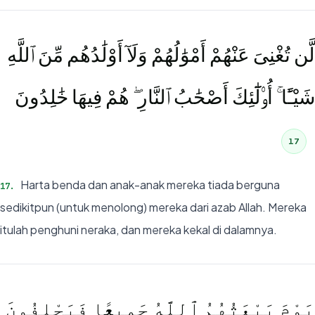
لَّن تُغْنِىَ عَنْهُمْ أَمْوَٰلُهُمْ وَلَآ أَوْلَٰدُهُم مِّنَ ٱللَّهِ
شَيْـًٔا ۚ أُو۟لَٰٓئِكَ أَصْحَٰبُ ٱلنَّارِ ۖ هُمْ فِيهَا خَٰلِدُونَ
17
Harta benda dan anak-anak mereka tiada berguna
17
.
sedikitpun (untuk menolong) mereka dari azab Allah. Mereka
itulah penghuni neraka, dan mereka kekal di dalamnya.
يَوْمَ يَبْعَثُهُمُ ٱللَّهُ جَمِيعًۭا فَيَحْلِفُونَ