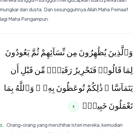
mungkar dan dusta. Dan sesungguhnya Allah Maha Pemaaf
lagi Maha Pengampun.
وَٱلَّذِينَ يُظَٰهِرُونَ مِن نِّسَآئِهِمْ ثُمَّ يَعُودُونَ
لِمَا قَالُوا۟ فَتَحْرِيرُ رَقَبَةٍۢ مِّن قَبْلِ أَن
يَتَمَآسَّا ۚ ذَٰلِكُمْ تُوعَظُونَ بِهِۦ ۚ وَٱللَّهُ بِمَا
تَعْمَلُونَ خَبِيرٌۭ
3
Orang-orang yang menzhihar isteri mereka, kemudian
3
.