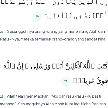
إِنَّ ٱلَّذِينَ يُحَآدُّونَ ٱللَّهَ وَرَسُولَهُۥٓ
أُو۟لَٰٓئِكَ فِى ٱلْأَذَلِّينَ
20
Sesungguhnya orang-orang yang menentang Allah dan
20
.
Rasul-Nya, mereka termasuk orang-orang yang sangat hina.
كَتَبَ ٱللَّهُ لَأَغْلِبَنَّ أَنَا۠ وَرُسُلِىٓ ۚ إِنَّ ٱللَّهَ
قَوِىٌّ عَزِيزٌۭ
21
Allah telah menetapkan: "Aku dan rasul-rasul-Ku pasti
21
.
menang". Sesungguhnya Allah Maha Kuat lagi Maha Perkasa.