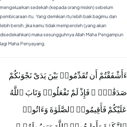
mengeluarkan sedekah (kepada orang miskin) sebelum
pembicaraan itu. Yang demikian itu lebih baik bagimu dan
lebih bersih; jika kamu tidak memperoleh (yang akan
disedekahkan) maka sesungguhnya Allah Maha Pengampun
lagi Maha Penyayang.
ءَأَشْفَقْتُمْ أَن تُقَدِّمُوا۟ بَيْنَ يَدَىْ نَجْوَىٰكُمْ
صَدَقَٰتٍۢ ۚ فَإِذْ لَمْ تَفْعَلُوا۟ وَتَابَ ٱللَّهُ
عَلَيْكُمْ فَأَقِيمُوا۟ ٱلصَّلَوٰةَ وَءَاتُوا۟
ٱلزَّكَوٰةَ وَأَطِيعُوا۟ ٱللَّهَ وَرَسُولَهُۥ ۚ