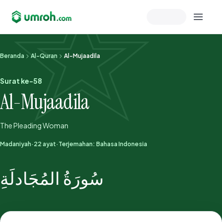
Memeriksa sesi akun
Beranda
Al-Quran
Al-Mujaadila
Surat ke-58
Al-Mujaadila
The Pleading Woman
Madaniyah
·
22 ayat
·
Terjemahan: Bahasa Indonesia
سُورَةُ المُجَادلَةِ