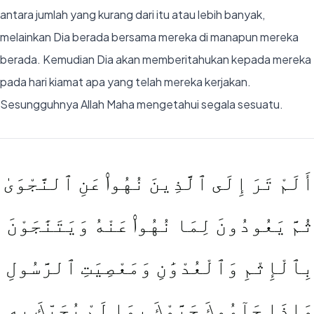
antara jumlah yang kurang dari itu atau lebih banyak,
melainkan Dia berada bersama mereka di manapun mereka
berada. Kemudian Dia akan memberitahukan kepada mereka
pada hari kiamat apa yang telah mereka kerjakan.
Sesungguhnya Allah Maha mengetahui segala sesuatu.
أَلَمْ تَرَ إِلَى ٱلَّذِينَ نُهُوا۟ عَنِ ٱلنَّجْوَىٰ
ثُمَّ يَعُودُونَ لِمَا نُهُوا۟ عَنْهُ وَيَتَنَٰجَوْنَ
بِٱلْإِثْمِ وَٱلْعُدْوَٰنِ وَمَعْصِيَتِ ٱلرَّسُولِ
وَإِذَا جَآءُوكَ حَيَّوْكَ بِمَا لَمْ يُحَيِّكَ بِهِ