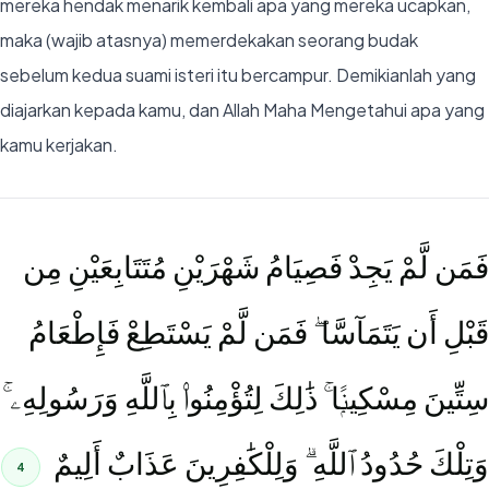
mereka hendak menarik kembali apa yang mereka ucapkan,
maka (wajib atasnya) memerdekakan seorang budak
sebelum kedua suami isteri itu bercampur. Demikianlah yang
diajarkan kepada kamu, dan Allah Maha Mengetahui apa yang
kamu kerjakan.
فَمَن لَّمْ يَجِدْ فَصِيَامُ شَهْرَيْنِ مُتَتَابِعَيْنِ مِن
قَبْلِ أَن يَتَمَآسَّا ۖ فَمَن لَّمْ يَسْتَطِعْ فَإِطْعَامُ
سِتِّينَ مِسْكِينًۭا ۚ ذَٰلِكَ لِتُؤْمِنُوا۟ بِٱللَّهِ وَرَسُولِهِۦ ۚ
وَتِلْكَ حُدُودُ ٱللَّهِ ۗ وَلِلْكَٰفِرِينَ عَذَابٌ أَلِيمٌ
4