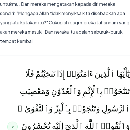
untukmu. Dan mereka mengatakan kepada diri mereka
sendiri: "Mengapa Allah tidak menyiksa kita disebabkan apa
yang kita katakan itu?" Cukuplah bagi mereka Jahannam yang
akan mereka masuki. Dan neraka itu adalah seburuk-buruk
tempat kembali.
يَٰٓأَيُّهَا ٱلَّذِينَ ءَامَنُوٓا۟ إِذَا تَنَٰجَيْتُمْ فَلَا
تَتَنَٰجَوْا۟ بِٱلْإِثْمِ وَٱلْعُدْوَٰنِ وَمَعْصِيَتِ
ٱلرَّسُولِ وَتَنَٰجَوْا۟ بِٱلْبِرِّ وَٱلتَّقْوَىٰ ۖ
وَٱتَّقُوا۟ ٱللَّهَ ٱلَّذِىٓ إِلَيْهِ تُحْشَرُونَ
9