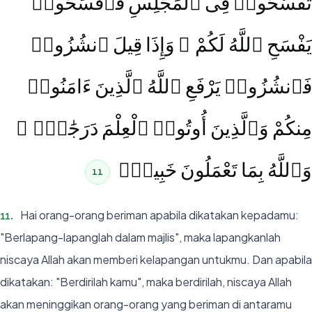
تَفَسَّحُوا۟ فِى ٱلْمَجَٰلِسِ فَٱفْسَحُوا۟
يَفْسَحِ ٱللَّهُ لَكُمْ ۖ وَإِذَا قِيلَ ٱنشُزُوا۟
فَٱنشُزُوا۟ يَرْفَعِ ٱللَّهُ ٱلَّذِينَ ءَامَنُوا۟
مِنكُمْ وَٱلَّذِينَ أُوتُوا۟ ٱلْعِلْمَ دَرَجَٰتٍۢ ۚ
وَٱللَّهُ بِمَا تَعْمَلُونَ خَبِيرٌۭ
11
Hai orang-orang beriman apabila dikatakan kepadamu:
11
.
"Berlapang-lapanglah dalam majlis", maka lapangkanlah
niscaya Allah akan memberi kelapangan untukmu. Dan apabila
dikatakan: "Berdirilah kamu", maka berdirilah, niscaya Allah
akan meninggikan orang-orang yang beriman di antaramu