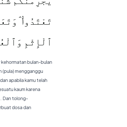
يَجْرِمَنَّكُمْ شَن
تَعْتَدُوا۟ ۘ وَتَع
ٱلْإِثْمِ وَٱلْعُدْ
ar kehormatan bulan-bulan
an (pula) mengganggu
dan apabila kamu telah
sesuatu kaum karena
. Dan tolong-
rbuat dosa dan