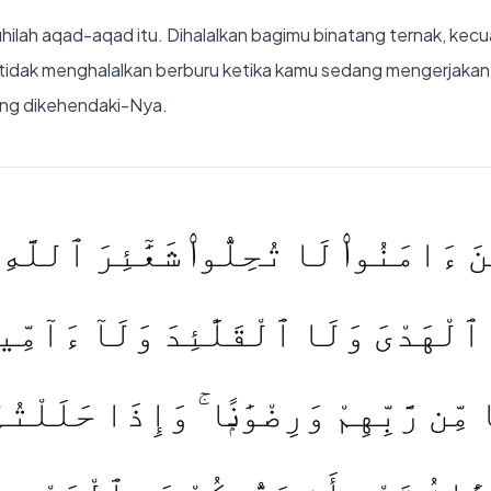
ilah aqad-aqad itu. Dihalalkan bagimu binatang ternak, kecu
tidak menghalalkan berburu ketika kamu sedang mengerjakan 
ng dikehendaki-Nya.
ينَ ءَامَنُوا۟ لَا تُحِلُّوا۟ شَعَٰٓئِرَ ٱللَّه
لْهَدْىَ وَلَا ٱلْقَلَٰٓئِدَ وَلَآ ءَآمِّ
 مِّن رَّبِّهِمْ وَرِضْوَٰنًۭا ۚ وَإِذَا حَلَلْت