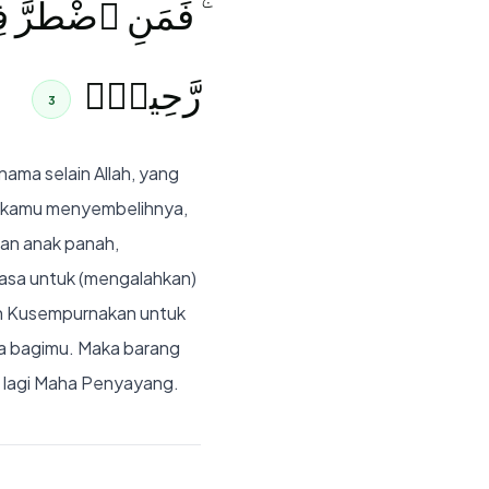
فَمَنِ ٱضْطُرَّ فِى
رَّحِيمٌۭ
3
ama selain Allah, yang
at kamu menyembelihnya,
gan anak panah,
s asa untuk (mengalahkan)
ah Kusempurnakan untuk
ma bagimu. Maka barang
 lagi Maha Penyayang.