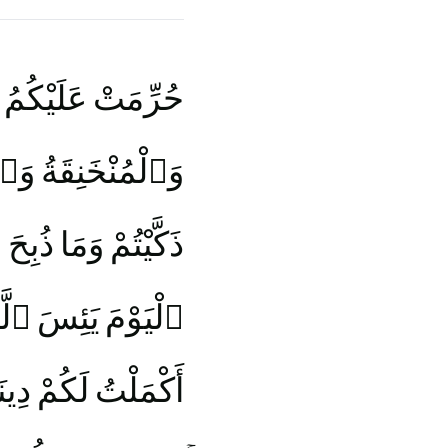
حُرِّمَتْ عَلَيْكُمُ ٱ
وَٱلْمُنْخَنِقَةُ وَٱلْ
ذَكَّيْتُمْ وَمَا ذ ۗ
ٱلْيَوْمَ يَئِسَ ٱلّ
أَكْمَلْتُ لَكُمْ دِي