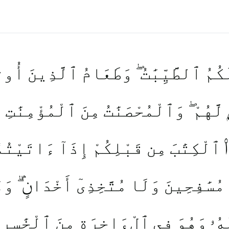
كُمُ ٱلطَّيِّبَٰتُ ۖ وَطَعَامُ ٱلَّذِينَ أُوتُوا
 لَّهُمْ ۖ وَٱلْمُحْصَنَٰتُ مِنَ ٱلْمُؤْمِنَٰتِ 
ٱلْكِتَٰبَ مِن قَبْلِكُمْ إِذَآ ءَاتَيْتُمُ
مُسَٰفِحِينَ وَلَا مُتَّخِذِىٓ أَخْدَانٍۢ ۗ وَ
ُهُۥ وَهُوَ فِى ٱلْءَاخِرَةِ مِنَ ٱلْخَٰسِرِ