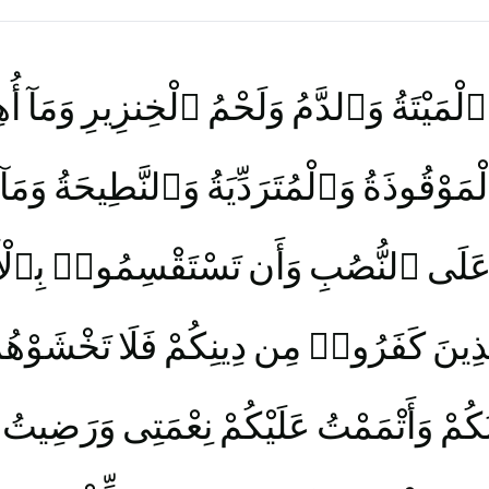
لْمَيْتَةُ وَٱلدَّمُ وَلَحْمُ ٱلْخِنزِيرِ وَمَآ أُهِل
مَوْقُوذَةُ وَٱلْمُتَرَدِّيَةُ وَٱلنَّطِيحَةُ وَمَآ أ
ُبِحَ عَلَى ٱلنُّصُبِ وَأَن تَسْتَقْسِمُوا۟ بِٱل
َذِينَ كَفَرُوا۟ مِن دِينِكُمْ فَلَا تَخْشَوْه
نَكُمْ وَأَتْمَمْتُ عَلَيْكُمْ نِعْمَتِى وَرَضِيت