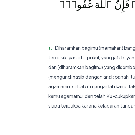
ۚ َإِنَّ ٱللَّهَ غَفُورٌۭ
Diharamkan bagimu (memakan) bangkai
3
.
tercekik, yang terpukul, yang jatuh, y
dan (diharamkan bagimu) yang disembel
(mengundi nasib dengan anak panah itu)
agamamu, sebab itu janganlah kamu tak
kamu agamamu, dan telah Ku-cukupkan k
siapa terpaksa karena kelaparan tanp