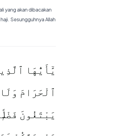
ali yang akan dibacakan
haji. Sesungguhnya Allah
يَٰٓأَيُّهَا ٱلَّذِ
ٱلْحَرَامَ وَلَا ٱ
يَبْتَغُونَ فَضْلًۭا