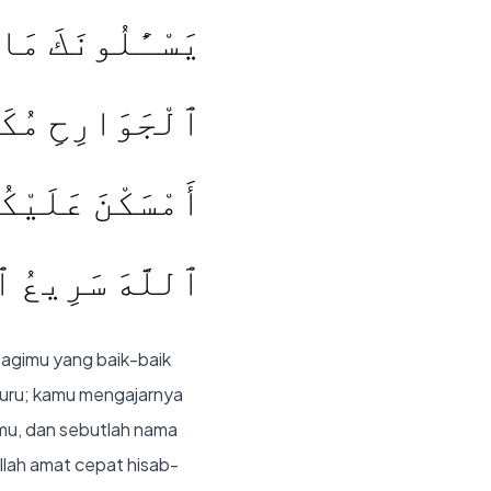
يَسْـَٔلُونَكَ مَاذَا
ٱلْجَوَارِحِ مُكَلِّ
أَمْسَكْنَ عَلَيْكُم
ٱللَّهَ سَرِيعُ ٱ
bagimu yang baik-baik
buru; kamu mengajarnya
mu, dan sebutlah nama
llah amat cepat hisab-