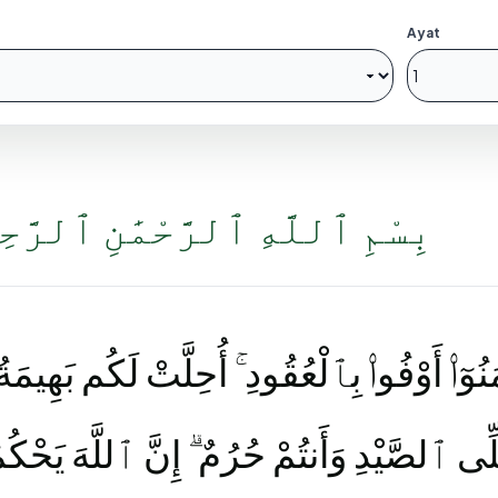
Ayat
بِسْمِ ٱللَّهِ ٱلرَّحْمَٰنِ ٱلرَّح
مَنُوٓا۟ أَوْفُوا۟ بِٱلْعُقُودِ ۚ أُحِلَّتْ لَكُم بَهِيمَةُ ٱ
ِّى ٱلصَّيْدِ وَأَنتُمْ حُرُمٌ ۗ إِنَّ ٱللَّهَ يَحْكُم