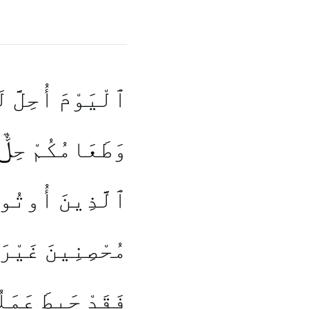
ٱلْيَوْمَ أُحِلَّ لَ
وَطَعَامُكُمْ حِلٌّۭ
ٱلَّذِينَ أُوتُوا۟ 
مُحْصِنِينَ غَيْرَ 
فَقَدْ حَبِطَ عَمَل