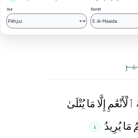
Juz
Surat
ِيمِ
لْأَنْعَٰمِ إِلَّا مَا يُتْلَىٰ
ُ مَا يُرِيدُ
1