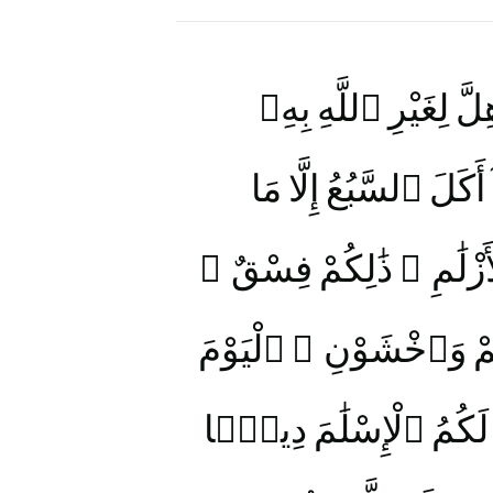
َّ لِغَيْرِ ٱللَّهِ بِهِۦ
َكَلَ ٱلسَّبُعُ إِلَّا مَا
ْأَزْلَٰمِ ۚ ذَٰلِكُمْ فِسْقٌ
ُمْ وَٱخْشَوْنِ ۚ ٱلْيَوْمَ
ُ لَكُمُ ٱلْإِسْلَٰمَ دِينًۭا