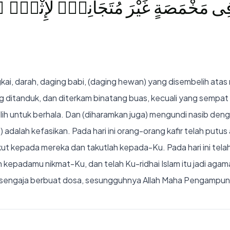
 مَخْمَصَةٍ غَيْرَ مُتَجَانِفٍۢ لِّإِثْمٍۢ ۙ ف
, darah, daging babi, (daging hewan) yang disembelih atas n
ang ditanduk, dan diterkam binatang buas, kecuali yang semp
ih untuk berhala. Dan (diharamkan juga) mengundi nasib den
 adalah kefasikan. Pada hari ini orang-orang kafir telah putu
ut kepada mereka dan takutlah kepada-Ku. Pada hari ini tel
epadamu nikmat-Ku, dan telah Ku-ridhai Islam itu jadi aga
a sengaja berbuat dosa, sesungguhnya Allah Maha Pengampun