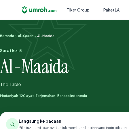
Tiket Group
Paket LA
Beranda
Al-Quran
Al-Maaida
Surat ke-5
Al-Maaida
The Table
Madaniyah
·
120 ayat
·
Terjemahan: Bahasa Indonesia
Langsung ke bacaan
Pilih juz, surat, dan ayat untuk membuka bagian yang ingin dibaca.