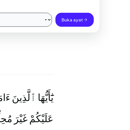
Buka ayat
يَٰٓأَيُّهَا ٱلَّذِينَ ءَا
عَلَيْكُمْ غَيْرَ مُحِل