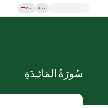
ID
Rp
Memeriksa sesi akun
سُورَةُ المَائـِدَةِ