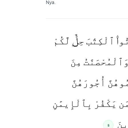
Nya.
۟ ٱلْكِتَٰبَ حِلٌّۭ لَّكُمْ
وَٱلْمُحْصَنَٰتُ مِنَ
وهُنَّ أُجُورَهُنَّ
مَن يَكْفُرْ بِٱلْإِيمَٰنِ
ينَ
5