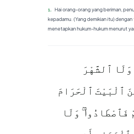
Hai orang-orang yang beriman, penuh
1
.
kepadamu. (Yang demikian itu) dengan 
menetapkan hukum-hukum menurut ya
ِ وَلَا ٱلشَّهْرَ
ينَ ٱلْبَيْتَ ٱلْحَرَامَ
ُمْ فَٱصْطَادُوا۟ ۚ وَلَا