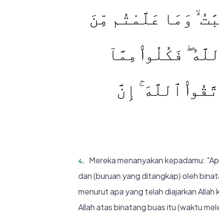
َٰتُ ۙ وَمَا عَلَّمْتُم مِّنَ
َهُ ۖ فَكُلُوا۟ مِمَّآ
قُوا۟ ٱللَّهَ ۚ إِنَّ
Mereka menanyakan kepadamu: "Apaka
4
.
dan (buruan yang ditangkap) oleh bina
menurut apa yang telah diajarkan Alla
Allah atas binatang buas itu (waktu m