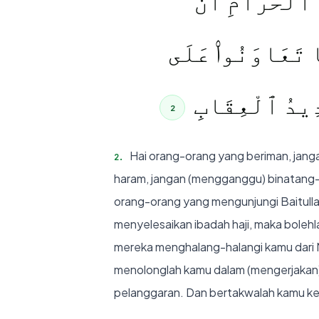
دِ ٱلْحَرَامِ أَن
َا تَعَاوَنُوا۟ عَلَى
َدِيدُ ٱلْعِقَابِ
2
Hai orang-orang yang beriman, janga
2
.
haram, jangan (mengganggu) binatang-
orang-orang yang mengunjungi Baitulla
menyelesaikan ibadah haji, maka bolehl
mereka menghalang-halangi kamu dari 
menolonglah kamu dalam (mengerjakan)
pelanggaran. Dan bertakwalah kamu kep