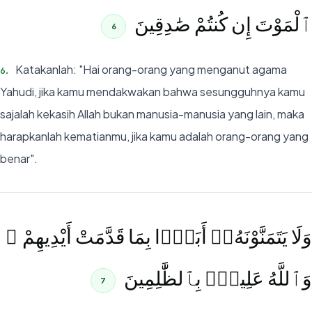
ٱلْمَوْتَ إِن كُنتُمْ صَٰدِقِينَ
6
Katakanlah: "Hai orang-orang yang menganut agama
6
.
Yahudi, jika kamu mendakwakan bahwa sesungguhnya kamu
sajalah kekasih Allah bukan manusia-manusia yang lain, maka
harapkanlah kematianmu, jika kamu adalah orang-orang yang
benar".
وَلَا يَتَمَنَّوْنَهُۥٓ أَبَدًۢا بِمَا قَدَّمَتْ أَيْدِيهِمْ ۚ
وَٱللَّهُ عَلِيمٌۢ بِٱلظَّٰلِمِينَ
7