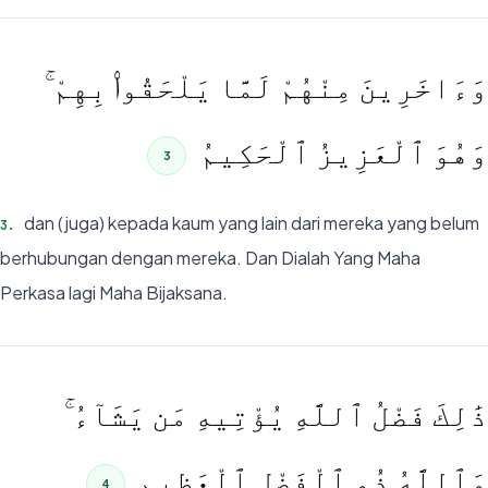
وَءَاخَرِينَ مِنْهُمْ لَمَّا يَلْحَقُوا۟ بِهِمْ ۚ
وَهُوَ ٱلْعَزِيزُ ٱلْحَكِيمُ
3
dan (juga) kepada kaum yang lain dari mereka yang belum
3
.
berhubungan dengan mereka. Dan Dialah Yang Maha
Perkasa lagi Maha Bijaksana.
ذَٰلِكَ فَضْلُ ٱللَّهِ يُؤْتِيهِ مَن يَشَآءُ ۚ
وَٱللَّهُ ذُو ٱلْفَضْلِ ٱلْعَظِيمِ
4