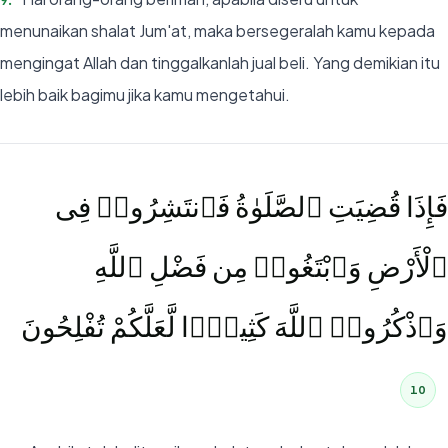
9
.
menunaikan shalat Jum'at, maka bersegeralah kamu kepada
mengingat Allah dan tinggalkanlah jual beli. Yang demikian itu
lebih baik bagimu jika kamu mengetahui.
فَإِذَا قُضِيَتِ ٱلصَّلَوٰةُ فَٱنتَشِرُوا۟ فِى
ٱلْأَرْضِ وَٱبْتَغُوا۟ مِن فَضْلِ ٱللَّهِ
وَٱذْكُرُوا۟ ٱللَّهَ كَثِيرًۭا لَّعَلَّكُمْ تُفْلِحُونَ
10