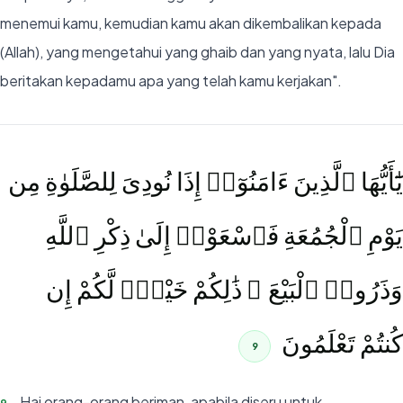
menemui kamu, kemudian kamu akan dikembalikan kepada
(Allah), yang mengetahui yang ghaib dan yang nyata, lalu Dia
beritakan kepadamu apa yang telah kamu kerjakan".
يَٰٓأَيُّهَا ٱلَّذِينَ ءَامَنُوٓا۟ إِذَا نُودِىَ لِلصَّلَوٰةِ مِن
يَوْمِ ٱلْجُمُعَةِ فَٱسْعَوْا۟ إِلَىٰ ذِكْرِ ٱللَّهِ
وَذَرُوا۟ ٱلْبَيْعَ ۚ ذَٰلِكُمْ خَيْرٌۭ لَّكُمْ إِن
كُنتُمْ تَعْلَمُونَ
9
Hai orang-orang beriman, apabila diseru untuk