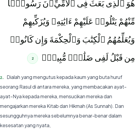
هُوَ ٱلَّذِى بَعَثَ فِى ٱلْأُمِّيِّۦنَ رَسُولًۭا
مِّنْهُمْ يَتْلُوا۟ عَلَيْهِمْ ءَايَٰتِهِۦ وَيُزَكِّيهِمْ
وَيُعَلِّمُهُمُ ٱلْكِتَٰبَ وَٱلْحِكْمَةَ وَإِن كَانُوا۟
مِن قَبْلُ لَفِى ضَلَٰلٍۢ مُّبِينٍۢ
2
Dialah yang mengutus kepada kaum yang buta huruf
2
.
seorang Rasul di antara mereka, yang membacakan ayat-
ayat-Nya kepada mereka, mensucikan mereka dan
mengajarkan mereka Kitab dan Hikmah (As Sunnah). Dan
sesungguhnya mereka sebelumnya benar-benar dalam
kesesatan yang nyata,