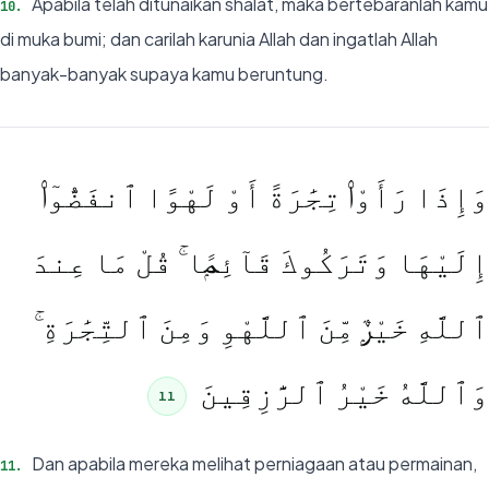
Apabila telah ditunaikan shalat, maka bertebaranlah kamu
10
.
di muka bumi; dan carilah karunia Allah dan ingatlah Allah
banyak-banyak supaya kamu beruntung.
وَإِذَا رَأَوْا۟ تِجَٰرَةً أَوْ لَهْوًا ٱنفَضُّوٓا۟
إِلَيْهَا وَتَرَكُوكَ قَآئِمًۭا ۚ قُلْ مَا عِندَ
ٱللَّهِ خَيْرٌۭ مِّنَ ٱللَّهْوِ وَمِنَ ٱلتِّجَٰرَةِ ۚ
وَٱللَّهُ خَيْرُ ٱلرَّٰزِقِينَ
11
Dan apabila mereka melihat perniagaan atau permainan,
11
.