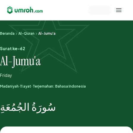
Memeriksa sesi akun
Beranda
Al-Quran
Al-Jumu'a
Surat ke-62
Al-Jumu'a
Friday
Madaniyah
·
11 ayat
·
Terjemahan: Bahasa Indonesia
سُورَةُ الجُمُعَةِ