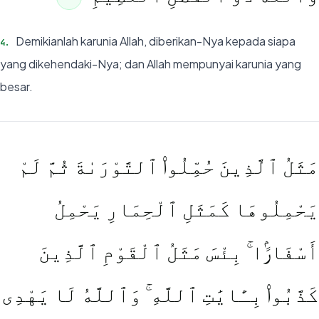
Demikianlah karunia Allah, diberikan-Nya kepada siapa
4
.
yang dikehendaki-Nya; dan Allah mempunyai karunia yang
besar.
مَثَلُ ٱلَّذِينَ حُمِّلُوا۟ ٱلتَّوْرَىٰةَ ثُمَّ لَمْ
يَحْمِلُوهَا كَمَثَلِ ٱلْحِمَارِ يَحْمِلُ
أَسْفَارًۢا ۚ بِئْسَ مَثَلُ ٱلْقَوْمِ ٱلَّذِينَ
كَذَّبُوا۟ بِـَٔايَٰتِ ٱللَّهِ ۚ وَٱللَّهُ لَا يَهْدِى