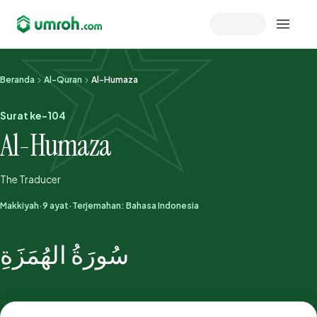
Memeriksa sesi akun
Beranda
Al-Quran
Al-Humaza
Surat ke-104
Al-Humaza
The Traducer
Makkiyah
·
9 ayat
·
Terjemahan: Bahasa Indonesia
سُورَةُ الهُمَزَةِ