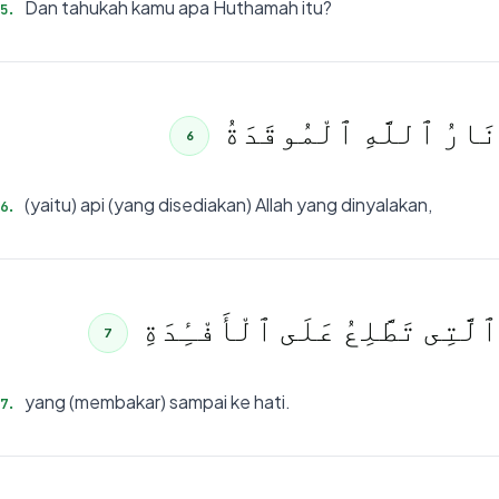
Dan tahukah kamu apa Huthamah itu?
5
.
نَارُ ٱللَّهِ ٱلْمُوقَدَةُ
6
(yaitu) api (yang disediakan) Allah yang dinyalakan,
6
.
ٱلَّتِى تَطَّلِعُ عَلَى ٱلْأَفْـِٔدَةِ
7
yang (membakar) sampai ke hati.
7
.