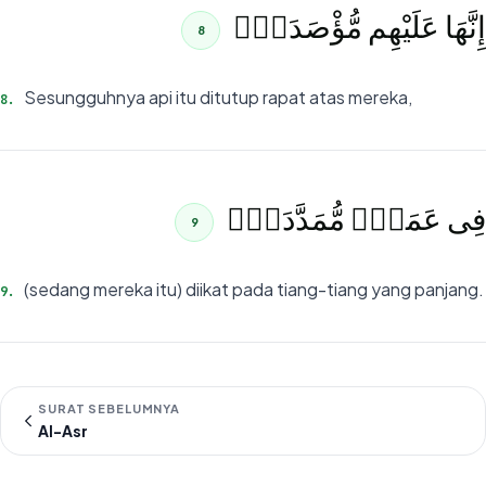
إِنَّهَا عَلَيْهِم مُّؤْصَدَةٌۭ
8
Sesungguhnya api itu ditutup rapat atas mereka,
8
.
فِى عَمَدٍۢ مُّمَدَّدَةٍۭ
9
(sedang mereka itu) diikat pada tiang-tiang yang panjang.
9
.
SURAT SEBELUMNYA
Al-Asr