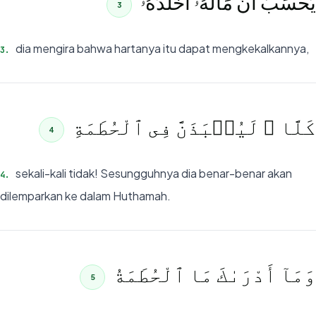
يَحْسَبُ أَنَّ مَالَهُۥٓ أَخْلَدَهُۥ
3
dia mengira bahwa hartanya itu dapat mengkekalkannya,
3
.
كَلَّا ۖ لَيُنۢبَذَنَّ فِى ٱلْحُطَمَةِ
4
sekali-kali tidak! Sesungguhnya dia benar-benar akan
4
.
dilemparkan ke dalam Huthamah.
وَمَآ أَدْرَىٰكَ مَا ٱلْحُطَمَةُ
5