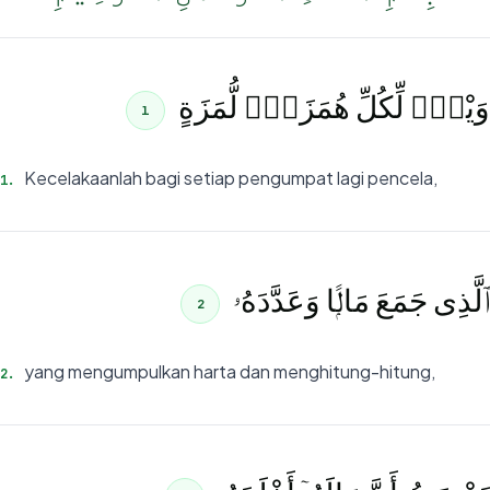
وَيْلٌۭ لِّكُلِّ هُمَزَةٍۢ لُّمَزَةٍ
1
Kecelakaanlah bagi setiap pengumpat lagi pencela,
1
.
ٱلَّذِى جَمَعَ مَالًۭا وَعَدَّدَهُۥ
2
yang mengumpulkan harta dan menghitung-hitung,
2
.