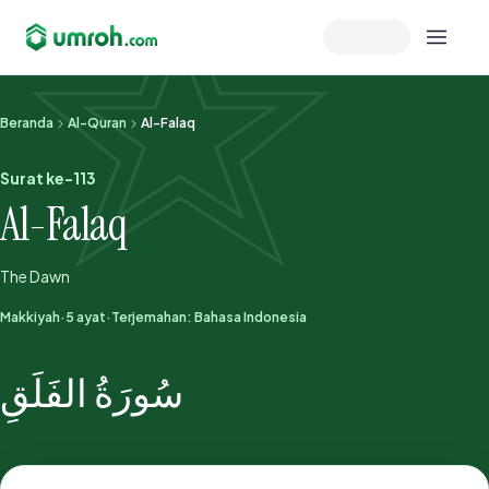
Memeriksa sesi akun
Beranda
Al-Quran
Al-Falaq
Surat ke-113
Al-Falaq
The Dawn
Makkiyah
·
5 ayat
·
Terjemahan: Bahasa Indonesia
سُورَةُ الفَلَقِ