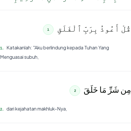
قُلْ أَعُوذُ بِرَبِّ ٱلْفَلَقِ
1
Katakanlah: "Aku berlindung kepada Tuhan Yang
1
.
Menguasai subuh,
مِن شَرِّ مَا خَلَقَ
2
dari kejahatan makhluk-Nya,
2
.