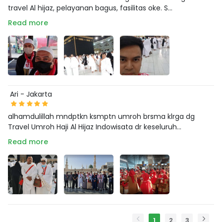
travel Al hijaz, pelayanan bagus, fasilitas oke. S...
Read more
Ari - Jakarta
alhamdulillah mndptkn ksmptn umroh brsma klrga dg
Travel Umroh Haji Al Hijaz Indowisata dr keseluruh...
Read more
1
2
3