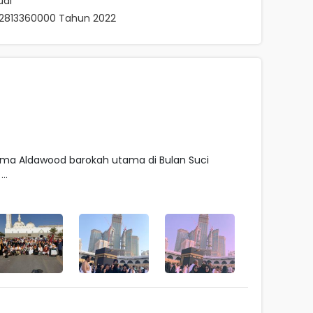
ual
062813360000 Tahun 2022
ma Aldawood barokah utama di Bulan Suci
..