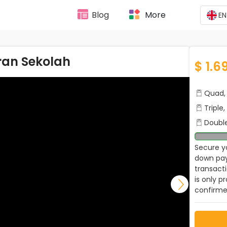
Blog
More
EN
ran Sekolah
$ 1.6
Quad, 
Triple
Double
Secure yo
down pay
transact
is only p
confirme