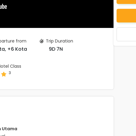
arture from
Trip Duration
ta, +6 Kota
9D 7N
otel Class
3
h Utama