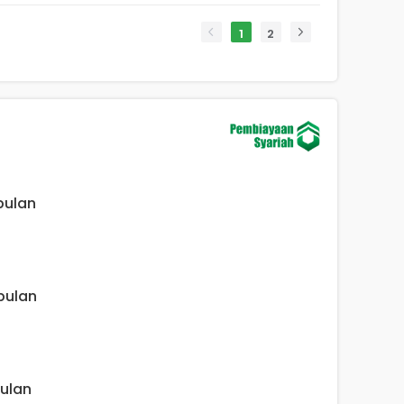
1
2
 bulan
 bulan
bulan