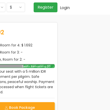
$
Register
Login
92
Room for 4: $ 1.692
, Room for 3: -
, Room for 2: -
Seats Remaining 20
ur seat with a 5 million IDR
ment per pilgrim. Safe
ions, peaceful worship. Payment
rocessed when flight tickets are
d.
Book Package