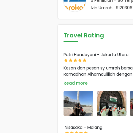
5
Penilaian -
86
Terj
Izin Umroh : 91203
Travel Rating
Putri Handayani - Jakarta Utara
Kesan dan pesan sy umroh bersa
Ramadhan Alhamdulillah dengan .
Read more
Nisasaka - Malang