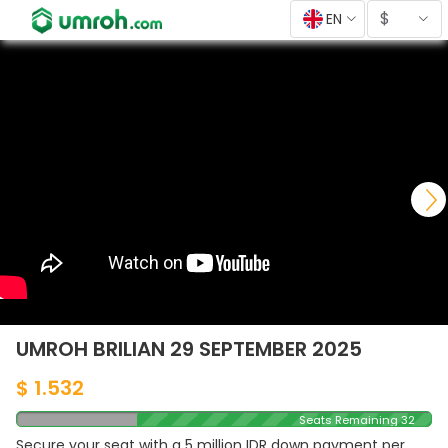
$
EN
UMROH BRILIAN 29 SEPTEMBER 2025
$ 1.532
Seats Remaining 32
Secure your seat with a 5 million IDR down payment per