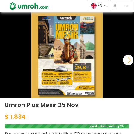
$
EN
Umroh Plus Mesir 25 Nov
$ 1.834
Seats Remaining 25
Secure your seat with a 5 million IDR down payment per