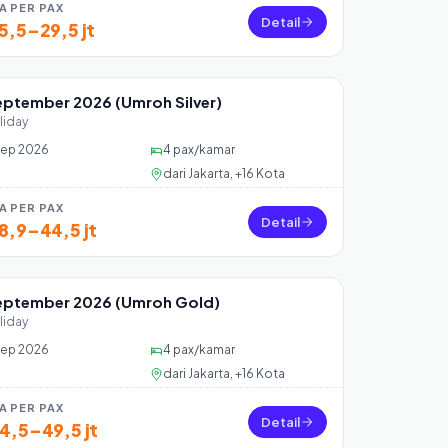
A PER PAX
Detail
5,5–29,5 jt
eptember 2026 (Umroh Silver)
 24 seat
liday
Sep 2026
4
pax/kamar
dari
Jakarta, +16 Kota
A PER PAX
Detail
8,9–44,5 jt
eptember 2026 (Umroh Gold)
 37 seat
liday
Sep 2026
4
pax/kamar
dari
Jakarta, +16 Kota
A PER PAX
Detail
4,5–49,5 jt