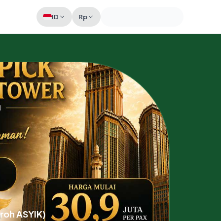
ID
Rp
Memeriksa sesi akun
roh ASYIK)