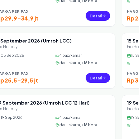
dari
Jakarta, +16 Kota
ARGA PER PAX
HARG
Detail
p 29,9–34,9 jt
Rp 2
 September 2026 (Umroh LCC)
15 S
Sisa 39 seat
Sisa
io Holiday
Fio Ho
05 Sep 2026
4
pax/kamar
15 S
dari
Jakarta, +16 Kota
ARGA PER PAX
HARG
Detail
p 25,5–29,5 jt
Rp 3
9 September 2026 (Umroh LCC 12 Hari)
19 S
Sisa 39 seat
Sisa
io Holiday
Fio Ho
19 Sep 2026
4
pax/kamar
19 S
dari
Jakarta, +16 Kota