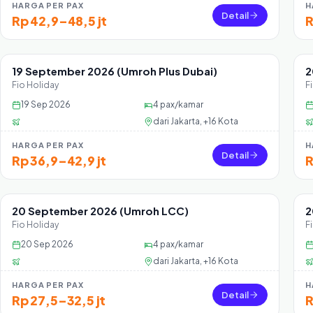
HARGA PER PAX
H
Detail
Rp 42,9–48,5 jt
R
19 September 2026 (Umroh Plus Dubai)
2
Sisa 39 seat
Fio Holiday
F
19 Sep 2026
4
pax/kamar
dari
Jakarta, +16 Kota
HARGA PER PAX
H
Detail
Rp 36,9–42,9 jt
R
20 September 2026 (Umroh LCC)
2
Sisa 7 seat
Fio Holiday
F
20 Sep 2026
4
pax/kamar
dari
Jakarta, +16 Kota
HARGA PER PAX
H
Detail
Rp 27,5–32,5 jt
R