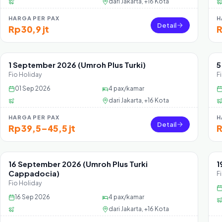
dari
Jakarta, +16 Kota
HARGA PER PAX
H
Detail
Rp 30,9 jt
R
1 September 2026 (Umroh Plus Turki)
5
Sisa 39 seat
Fio Holiday
F
01 Sep 2026
4
pax/kamar
dari
Jakarta, +16 Kota
HARGA PER PAX
H
Detail
Rp 39,5–45,5 jt
R
16 September 2026 (Umroh Plus Turki
1
Sisa 24 seat
Cappadocia)
F
Fio Holiday
16 Sep 2026
4
pax/kamar
dari
Jakarta, +16 Kota