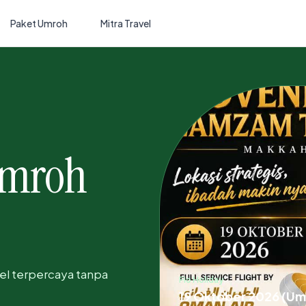
Paket Umroh
Mitra Travel
umroh
avel terpercaya tanpa
Fio Holiday
19 Oktober 2026 (Um