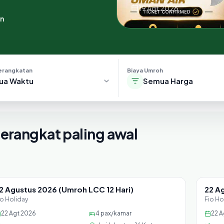
19 Agt 2026
an
erangkatan
Biaya Umroh
ua Waktu
Semua Harga
berangkat paling awal
2 Agustus 2026 (Umroh LCC 12 Hari)
22 A
Sisa 23 seat
Sisa
io Holiday
Fio Ho
22 Agt 2026
4
pax/kamar
22 A