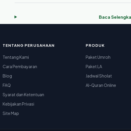
Baca Selengk
TENTANG PERUSAHAAN
PRODUK
Tentang Kami
Paket Umroh
Cara Pembayaran
Paket LA
Blog
Jadwal Sholat
FAQ
Al-Quran Online
Syarat dan Ketentuan
Kebijakan Privasi
Site Map