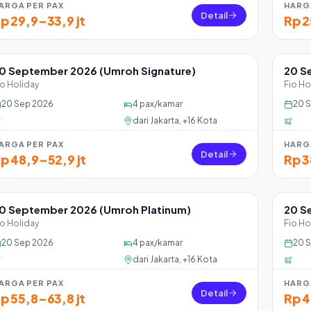
ARGA PER PAX
HARG
Detail
p 29,9–33,9 jt
Rp 2
0 September 2026 (Umroh Signature)
20 S
Sisa 24 seat
Sisa
io Holiday
Fio Ho
20 Sep 2026
4
pax/kamar
20 
dari
Jakarta, +16 Kota
ARGA PER PAX
HARG
Detail
p 48,9–52,9 jt
Rp 3
0 September 2026 (Umroh Platinum)
20 S
Sisa 37 seat
Sisa
io Holiday
Fio Ho
20 Sep 2026
4
pax/kamar
20 
dari
Jakarta, +16 Kota
ARGA PER PAX
HARG
Detail
p 55,8–63,8 jt
Rp 4