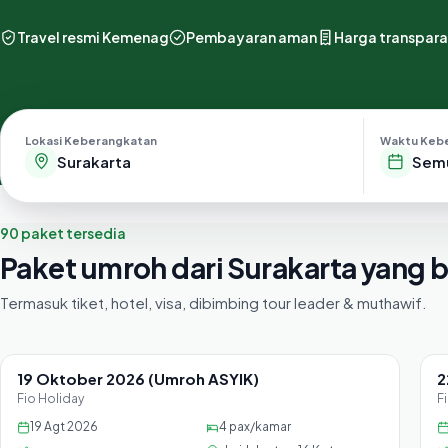
Travel resmi Kemenag
Pembayaran aman
Harga transpar
Lokasi Keberangkatan
Waktu Keb
Sem
90 paket tersedia
Paket umroh dari Surakarta yang 
Termasuk tiket, hotel, visa, dibimbing tour leader & muthawif.
19 Oktober 2026 (Umroh ASYIK)
2
Sisa 25 seat
Fio Holiday
F
19 Agt 2026
4
pax/kamar