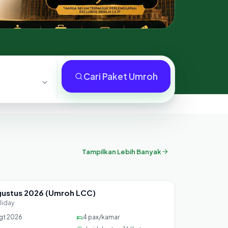
Cari Paket Umroh
Tampilkan Lebih Banyak
gustus 2026 (Umroh LCC)
 18 seat
liday
gt 2026
4
pax/kamar