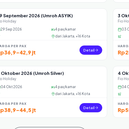
9 September 2026 (Umroh ASYIK)
3 Ok
Sisa 39 seat
Sisa
io Holiday
Fio Ho
29 Sep 2026
4
pax/kamar
03 
dari
Jakarta, +16 Kota
ARGA PER PAX
HARG
Detail
p 36,9–42,9 jt
Rp 2
 Oktober 2026 (Umroh Silver)
4 Ok
Sisa 24 seat
Sisa
io Holiday
Fio Ho
04 Okt 2026
4
pax/kamar
04 
dari
Jakarta, +16 Kota
ARGA PER PAX
HARG
Detail
p 38,9–44,5 jt
Rp 5