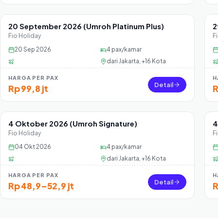
20 September 2026 (Umroh Platinum Plus)
2
Sisa 25 seat
Fio Holiday
F
20 Sep 2026
4
pax/kamar
dari
Jakarta, +16 Kota
HARGA PER PAX
H
Detail
Rp 99,8 jt
R
4 Oktober 2026 (Umroh Signature)
4
Sisa 24 seat
Fio Holiday
F
04 Okt 2026
4
pax/kamar
dari
Jakarta, +16 Kota
HARGA PER PAX
H
Detail
Rp 48,9–52,9 jt
R