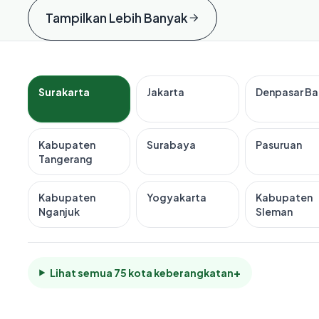
Tampilkan Lebih Banyak
Surakarta
Jakarta
Denpasar Bal
Kabupaten
Surabaya
Pasuruan
Tangerang
Kabupaten
Yogyakarta
Kabupaten
Nganjuk
Sleman
+
Lihat semua 75 kota keberangkatan