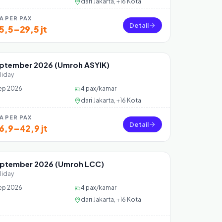
dari
Jakarta, +16 Kota
A PER PAX
Detail
5,5–29,5 jt
eptember 2026 (Umroh ASYIK)
 35 seat
liday
ep 2026
4
pax/kamar
dari
Jakarta, +16 Kota
A PER PAX
Detail
6,9–42,9 jt
eptember 2026 (Umroh LCC)
 39 seat
liday
ep 2026
4
pax/kamar
dari
Jakarta, +16 Kota