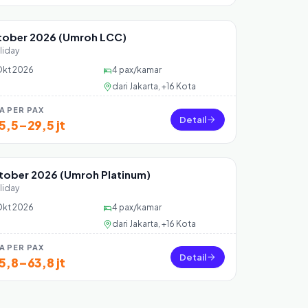
tober 2026 (Umroh LCC)
 39 seat
liday
Okt 2026
4
pax/kamar
dari
Jakarta, +16 Kota
A PER PAX
Detail
5,5–29,5 jt
tober 2026 (Umroh Platinum)
 39 seat
liday
Okt 2026
4
pax/kamar
dari
Jakarta, +16 Kota
A PER PAX
Detail
5,8–63,8 jt