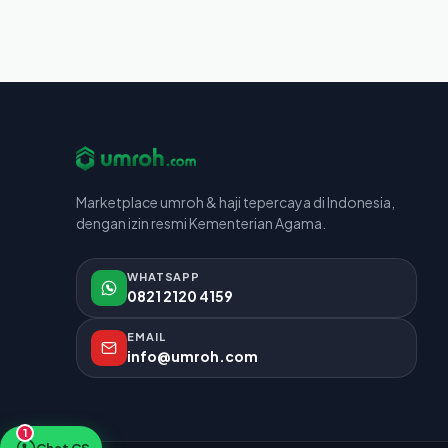
Marketplace umroh & haji tepercaya di Indonesia,
dengan izin resmi Kementerian Agama.
WHATSAPP
0821 2120 4159
EMAIL
info@umroh.com
1
Chat CS