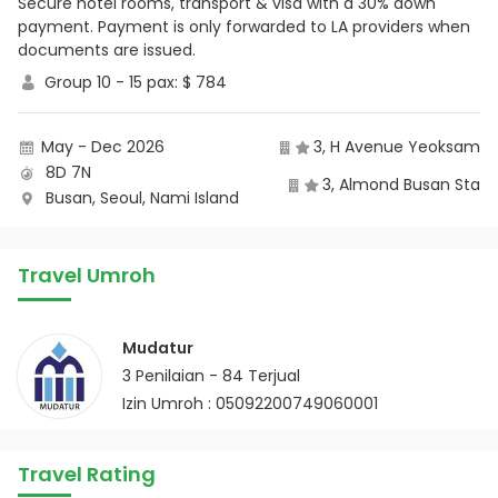
Secure hotel rooms, transport & visa with a 30% down
payment. Payment is only forwarded to LA providers when
documents are issued.
Group 10 - 15 pax: $ 784
May - Dec 2026
3, H Avenue Yeoksam
8D 7N
3, Almond Busan Sta
Busan
, Seoul
, Nami Island
Travel Umroh
Mudatur
3
Penilaian -
84
Terjual
Izin Umroh : 05092200749060001
Travel Rating