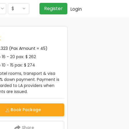
$
Register
Login
2
2.323 (Pax Amount = 45)
16 - 20 pax: $ 262
10 - 15 pax: $ 274
tel rooms, transport & visa
0% down payment. Payment is
warded to LA providers when
s are issued.
Book Package
Share