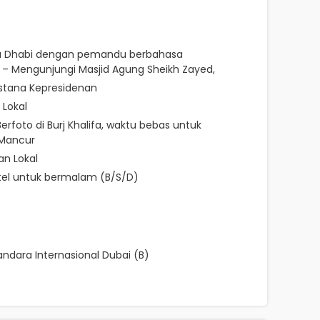
Abu Dhabi dengan pemandu berbahasa
ur – Mengunjungi Masjid Agung Sheikh Zayed,
 Istana Kepresidenan
 Lokal
Berfoto di Burj Khalifa, waktu bebas untuk
 Mancur
an Lokal
otel untuk bermalam (B/S/D)
ndara Internasional Dubai (B)