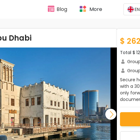
Blog
More
EN
bu Dhabi
$ 26
Total $ 1
Group 
Group 
Secure ho
with a 3
only for
document