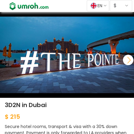
$
EN
3D2N in Dubai
$ 215
Secure hotel rooms, transport & visa with a 30% down
payment. Payment is only forwarded to LA providers when