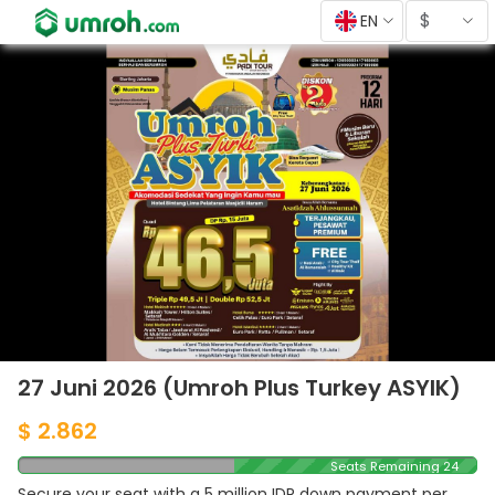
$
EN
27 Juni 2026 (Umroh Plus Turkey ASYIK)
$ 2.862
Seats Remaining 24
Secure your seat with a 5 million IDR down payment per