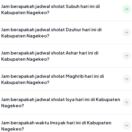
Jam berapakah jadwal sholat Subuh hari ini di
Kabupaten Nagekeo?
Waktu sholat Subuh di Kabupaten Nagekeo hari ini jatuh pada 04:49
Jam berapakah jadwal sholat Dzuhur hari ini di
Kabupaten Nagekeo?
Waktu sholat Dzuhur di Kabupaten Nagekeo hari ini jatuh pada 12:04
Jam berapakah jadwal sholat Ashar hari ini di
Kabupaten Nagekeo?
Waktu sholat Ashar di Kabupaten Nagekeo hari ini jatuh pada 15:24
Jam berapakah jadwal sholat Maghrib hari ini di
Kabupaten Nagekeo?
Waktu sholat Maghrib di Kabupaten Nagekeo hari ini jatuh pada
Jam berapakah jadwal sholat Isya hari ini di Kabupaten
17:57
Nagekeo?
Waktu sholat Isya di Kabupaten Nagekeo hari ini jatuh pada 19:08
Jam berapakah waktu Imsyak hari ini di Kabupaten
Nagekeo?