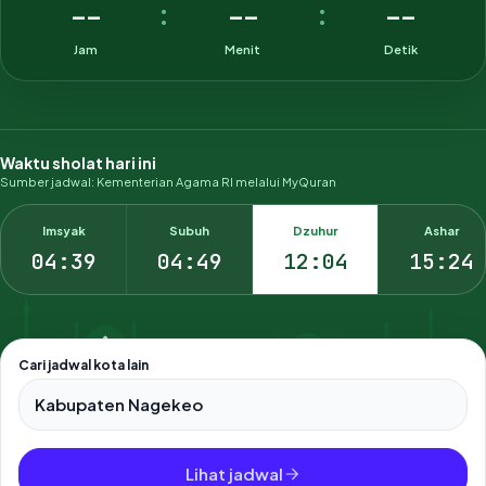
--
--
--
:
:
Jam
Menit
Detik
Waktu sholat hari ini
Sumber jadwal: Kementerian Agama RI melalui MyQuran
Imsyak
Subuh
Dzuhur
Ashar
04:39
04:49
12:04
15:24
Cari jadwal kota lain
Pilih salah satu dari 500+ kota dan kabupaten di Indonesia.
Lihat jadwal