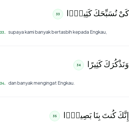
كَىْ نُسَبِّحَكَ كَثِيرًۭا
33
supaya kami banyak bertasbih kepada Engkau,
33
.
وَنَذْكُرَكَ كَثِيرًا
34
dan banyak mengingat Engkau.
34
.
إِنَّكَ كُنتَ بِنَا بَصِيرًۭا
35