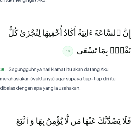
إِنَّ ٱلسَّاعَةَ ءَاتِيَةٌ أَكَادُ أُخْفِيهَا لِتُجْزَىٰ كُلُّ
نَفْسٍۭ بِمَا تَسْعَىٰ
15
Segungguhnya hari kiamat itu akan datang Aku
15
.
merahasiakan (waktunya) agar supaya tiap-tiap diri itu
dibalas dengan apa yang ia usahakan.
فَلَا يَصُدَّنَّكَ عَنْهَا مَن لَّا يُؤْمِنُ بِهَا وَٱتَّبَعَ