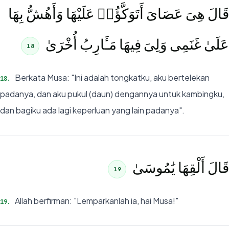
قَالَ هِىَ عَصَاىَ أَتَوَكَّؤُا۟ عَلَيْهَا وَأَهُشُّ بِهَا
عَلَىٰ غَنَمِى وَلِىَ فِيهَا مَـَٔارِبُ أُخْرَىٰ
18
Berkata Musa: "Ini adalah tongkatku, aku bertelekan
18
.
padanya, dan aku pukul (daun) dengannya untuk kambingku,
dan bagiku ada lagi keperluan yang lain padanya".
قَالَ أَلْقِهَا يَٰمُوسَىٰ
19
Allah berfirman: "Lemparkanlah ia, hai Musa!"
19
.