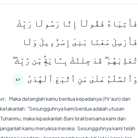
فَأْتِيَاهُ فَقُولَآ إِنَّا رَسُولَا رَبِّكَ
فَأَرْسِلْ مَعَنَا بَنِىٓ إِسْرَٰٓءِيلَ وَلَا
تُعَذِّبْهُمْ ۖ قَدْ جِئْنَٰكَ بِـَٔايَةٍۢ مِّن رَّبِّكَ ۖ
وَٱلسَّلَٰمُ عَلَىٰ مَنِ ٱتَّبَعَ ٱلْهُدَىٰٓ
47
Maka datanglah kamu berdua kepadanya (Fir'aun) dan
47
.
katakanlah: "Sesungguhnya kami berdua adalah utusan
Tuhanmu, maka lepaskanlah Bani Israil bersama kami dan
janganlah kamu menyiksa mereka. Sesungguhnya kami telah