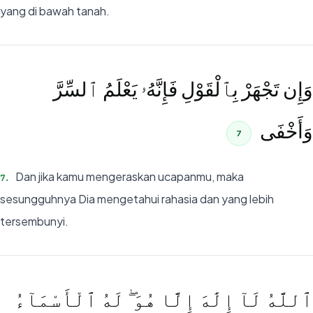
yang di bawah tanah.
وَإِن تَجْهَرْ بِٱلْقَوْلِ فَإِنَّهُۥ يَعْلَمُ ٱلسِّرَّ
وَأَخْفَى
7
Dan jika kamu mengeraskan ucapanmu, maka
7
.
sesungguhnya Dia mengetahui rahasia dan yang lebih
tersembunyi.
ٱللَّهُ لَآ إِلَٰهَ إِلَّا هُوَ ۖ لَهُ ٱلْأَسْمَآءُ