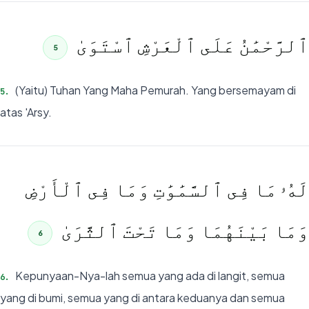
ٱلرَّحْمَٰنُ عَلَى ٱلْعَرْشِ ٱسْتَوَىٰ
5
(Yaitu) Tuhan Yang Maha Pemurah. Yang bersemayam di
5
.
atas 'Arsy.
لَهُۥ مَا فِى ٱلسَّمَٰوَٰتِ وَمَا فِى ٱلْأَرْضِ
وَمَا بَيْنَهُمَا وَمَا تَحْتَ ٱلثَّرَىٰ
6
Kepunyaan-Nya-lah semua yang ada di langit, semua
6
.
yang di bumi, semua yang di antara keduanya dan semua