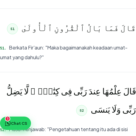
قَالَ فَمَا بَالُ ٱلْقُرُونِ ٱلْأُولَىٰ
51
Berkata Fir'aun: "Maka bagaimanakah keadaan umat-
51
.
umat yang dahulu?"
قَالَ عِلْمُهَا عِندَ رَبِّى فِى كِتَٰبٍۢ ۖ لَّا يَضِلُّ
رَبِّى وَلَا يَنسَى
52
1
Chat CS
Musa menjawab: "Pengetahuan tentang itu ada di sisi
52
.