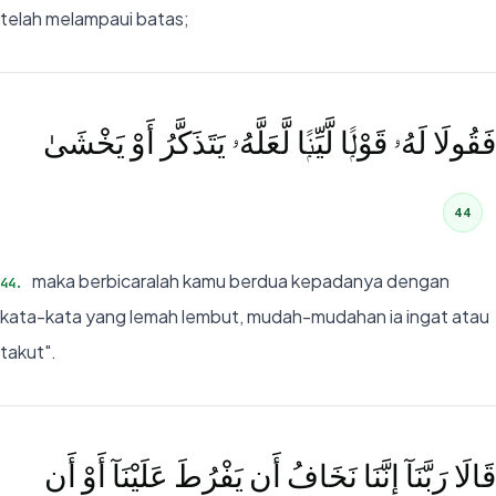
telah melampaui batas;
فَقُولَا لَهُۥ قَوْلًۭا لَّيِّنًۭا لَّعَلَّهُۥ يَتَذَكَّرُ أَوْ يَخْشَىٰ
44
maka berbicaralah kamu berdua kepadanya dengan
44
.
kata-kata yang lemah lembut, mudah-mudahan ia ingat atau
takut".
قَالَا رَبَّنَآ إِنَّنَا نَخَافُ أَن يَفْرُطَ عَلَيْنَآ أَوْ أَن