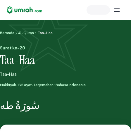
Memeriksa sesi akun
Beranda
Al-Quran
Taa-Haa
Surat ke-20
Taa-Haa
Taa-Haa
Makkiyah
·
135 ayat
·
Terjemahan: Bahasa Indonesia
سُورَةُ طه