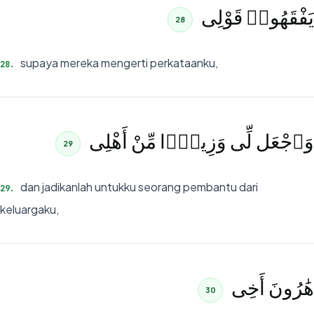
يَفْقَهُوا۟ قَوْلِى
28
supaya mereka mengerti perkataanku,
28
.
وَٱجْعَل لِّى وَزِيرًۭا مِّنْ أَهْلِى
29
dan jadikanlah untukku seorang pembantu dari
29
.
keluargaku,
هَٰرُونَ أَخِى
30