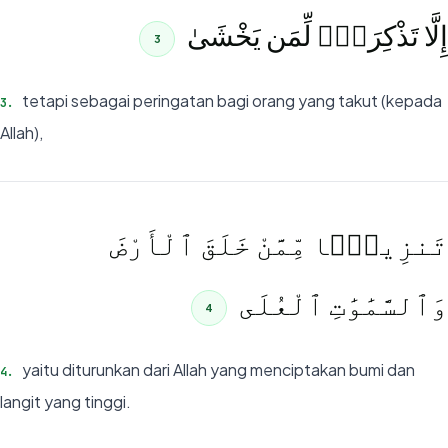
إِلَّا تَذْكِرَةًۭ لِّمَن يَخْشَىٰ
3
tetapi sebagai peringatan bagi orang yang takut (kepada
3
.
Allah),
تَنزِيلًۭا مِّمَّنْ خَلَقَ ٱلْأَرْضَ
وَٱلسَّمَٰوَٰتِ ٱلْعُلَى
4
yaitu diturunkan dari Allah yang menciptakan bumi dan
4
.
langit yang tinggi.