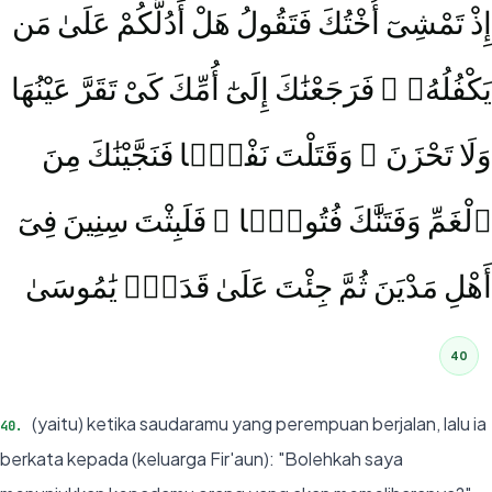
إِذْ تَمْشِىٓ أُخْتُكَ فَتَقُولُ هَلْ أَدُلُّكُمْ عَلَىٰ مَن
يَكْفُلُهُۥ ۖ فَرَجَعْنَٰكَ إِلَىٰٓ أُمِّكَ كَىْ تَقَرَّ عَيْنُهَا
وَلَا تَحْزَنَ ۚ وَقَتَلْتَ نَفْسًۭا فَنَجَّيْنَٰكَ مِنَ
ٱلْغَمِّ وَفَتَنَّٰكَ فُتُونًۭا ۚ فَلَبِثْتَ سِنِينَ فِىٓ
أَهْلِ مَدْيَنَ ثُمَّ جِئْتَ عَلَىٰ قَدَرٍۢ يَٰمُوسَىٰ
40
(yaitu) ketika saudaramu yang perempuan berjalan, lalu ia
40
.
berkata kepada (keluarga Fir'aun): "Bolehkah saya