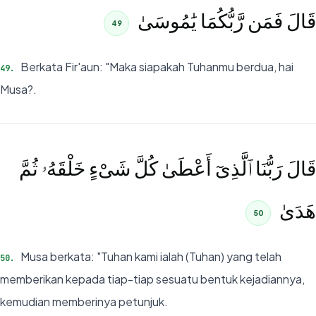
قَالَ فَمَن رَّبُّكُمَا يَٰمُوسَىٰ
49
Berkata Fir'aun: "Maka siapakah Tuhanmu berdua, hai
49
.
Musa?.
قَالَ رَبُّنَا ٱلَّذِىٓ أَعْطَىٰ كُلَّ شَىْءٍ خَلْقَهُۥ ثُمَّ
هَدَىٰ
50
Musa berkata: "Tuhan kami ialah (Tuhan) yang telah
50
.
memberikan kepada tiap-tiap sesuatu bentuk kejadiannya,
kemudian memberinya petunjuk.