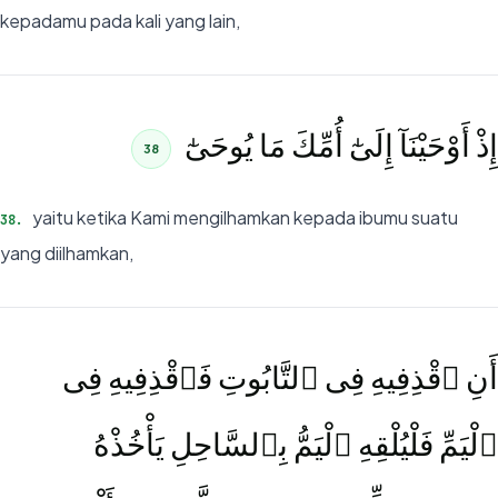
kepadamu pada kali yang lain,
إِذْ أَوْحَيْنَآ إِلَىٰٓ أُمِّكَ مَا يُوحَىٰٓ
38
yaitu ketika Kami mengilhamkan kepada ibumu suatu
38
.
yang diilhamkan,
أَنِ ٱقْذِفِيهِ فِى ٱلتَّابُوتِ فَٱقْذِفِيهِ فِى
ٱلْيَمِّ فَلْيُلْقِهِ ٱلْيَمُّ بِٱلسَّاحِلِ يَأْخُذْهُ