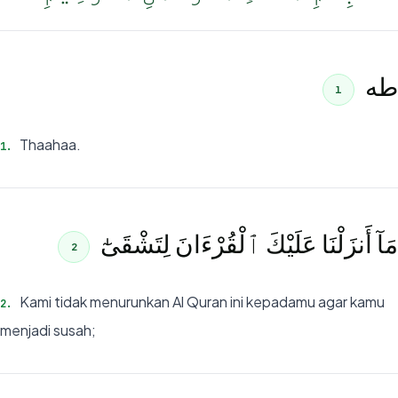
طه
1
Thaahaa.
1
.
مَآ أَنزَلْنَا عَلَيْكَ ٱلْقُرْءَانَ لِتَشْقَىٰٓ
2
Kami tidak menurunkan Al Quran ini kepadamu agar kamu
2
.
menjadi susah;