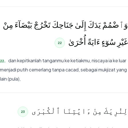
وَٱضْمُمْ يَدَكَ إِلَىٰ جَنَاحِكَ تَخْرُجْ بَيْضَآءَ مِنْ
غَيْرِ سُوٓءٍ ءَايَةً أُخْرَىٰ
22
dan kepitkanlah tanganmu ke ketiakmu, niscaya ia ke luar
22
.
menjadi putih cemerlang tanpa cacad, sebagai mukjizat yang
lain (pula),
لِنُرِيَكَ مِنْ ءَايَٰتِنَا ٱلْكُبْرَى
23