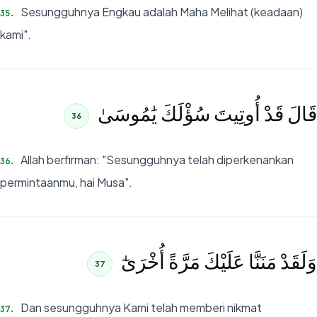
Sesungguhnya Engkau adalah Maha Melihat (keadaan)
35
.
kami".
قَالَ قَدْ أُوتِيتَ سُؤْلَكَ يَٰمُوسَىٰ
36
Allah berfirman: "Sesungguhnya telah diperkenankan
36
.
permintaanmu, hai Musa".
وَلَقَدْ مَنَنَّا عَلَيْكَ مَرَّةً أُخْرَىٰٓ
37
Dan sesungguhnya Kami telah memberi nikmat
37
.