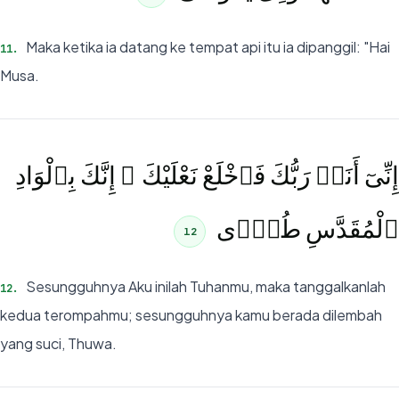
Maka ketika ia datang ke tempat api itu ia dipanggil: "Hai
11
.
Musa.
إِنِّىٓ أَنَا۠ رَبُّكَ فَٱخْلَعْ نَعْلَيْكَ ۖ إِنَّكَ بِٱلْوَادِ
ٱلْمُقَدَّسِ طُوًۭى
12
Sesungguhnya Aku inilah Tuhanmu, maka tanggalkanlah
12
.
kedua terompahmu; sesungguhnya kamu berada dilembah
yang suci, Thuwa.