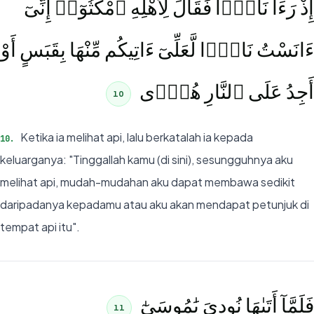
إِذْ رَءَا نَارًۭا فَقَالَ لِأَهْلِهِ ٱمْكُثُوٓا۟ إِنِّىٓ
ءَانَسْتُ نَارًۭا لَّعَلِّىٓ ءَاتِيكُم مِّنْهَا بِقَبَسٍ أَوْ
أَجِدُ عَلَى ٱلنَّارِ هُدًۭى
10
Ketika ia melihat api, lalu berkatalah ia kepada
10
.
keluarganya: "Tinggallah kamu (di sini), sesungguhnya aku
melihat api, mudah-mudahan aku dapat membawa sedikit
daripadanya kepadamu atau aku akan mendapat petunjuk di
tempat api itu".
فَلَمَّآ أَتَىٰهَا نُودِىَ يَٰمُوسَىٰٓ
11