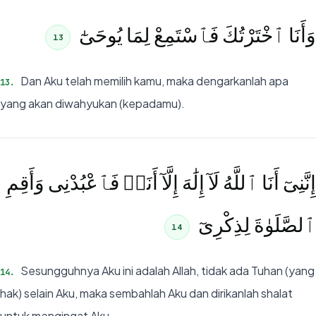
وَأَنَا ٱخْتَرْتُكَ فَٱسْتَمِعْ لِمَا يُوحَىٰٓ
13
Dan Aku telah memilih kamu, maka dengarkanlah apa
13
.
yang akan diwahyukan (kepadamu).
إِنَّنِىٓ أَنَا ٱللَّهُ لَآ إِلَٰهَ إِلَّآ أَنَا۠ فَٱعْبُدْنِى وَأَقِمِ
ٱلصَّلَوٰةَ لِذِكْرِىٓ
14
Sesungguhnya Aku ini adalah Allah, tidak ada Tuhan (yang
14
.
hak) selain Aku, maka sembahlah Aku dan dirikanlah shalat
untuk mengingat Aku.