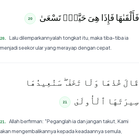
فَأَلْقَىٰهَا فَإِذَا هِىَ حَيَّةٌۭ تَسْعَىٰ
20
Lalu dilemparkannyalah tongkat itu, maka tiba-tiba ia
20
.
menjadi seekor ular yang merayap dengan cepat.
قَالَ خُذْهَا وَلَا تَخَفْ ۖ سَنُعِيدُهَا
سِيرَتَهَا ٱلْأُولَىٰ
21
Allah berfirman: "Peganglah ia dan jangan takut, Kami
21
.
akan mengembalikannya kepada keadaannya semula,