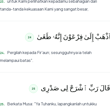
untuk Kami perlihatkan kepadamu sebahagian dari
23
.
tanda-tanda kekuasaan Kami yang sangat besar,
ٱذْهَبْ إِلَىٰ فِرْعَوْنَ إِنَّهُۥ طَغَىٰ
24
Pergilah kepada Fir'aun; sesungguhnya ia telah
24
.
melampaui batas".
قَالَ رَبِّ ٱشْرَحْ لِى صَدْرِى
25
Berkata Musa: "Ya Tuhanku, lapangkanlah untukku
25
.