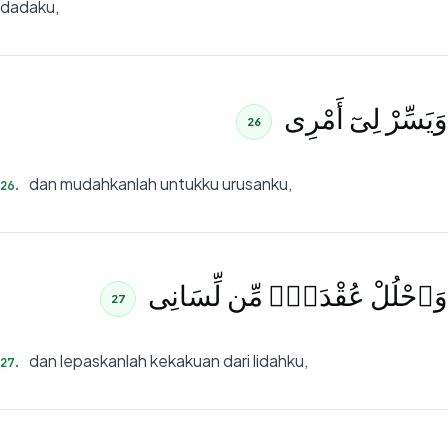
dadaku,
وَيَسِّرْ لِىٓ أَمْرِى
26
dan mudahkanlah untukku urusanku,
26
.
وَٱحْلُلْ عُقْدَةًۭ مِّن لِّسَانِى
27
dan lepaskanlah kekakuan dari lidahku,
27
.