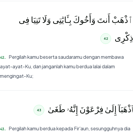
ٱذْهَبْ أَنتَ وَأَخُوكَ بِـَٔايَٰتِى وَلَا تَنِيَا فِى
ذِكْرِى
42
Pergilah kamu beserta saudaramu dengan membawa
42
.
ayat-ayat-Ku, dan janganlah kamu berdua lalai dalam
mengingat-Ku;
ٱذْهَبَآ إِلَىٰ فِرْعَوْنَ إِنَّهُۥ طَغَىٰ
43
Pergilah kamu berdua kepada Fir'aun, sesungguhnya dia
43
.