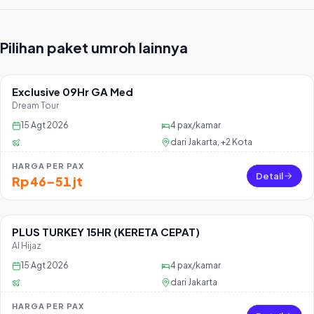
Pilihan paket umroh lainnya
Exclusive 09Hr GA Med
Sisa 36 seat
Dream Tour
15 Agt 2026
4
pax/kamar
dari
Jakarta, +2 Kota
HARGA PER PAX
Detail
Rp 46–51 jt
PLUS TURKEY 15HR (KERETA CEPAT)
Sisa 13 seat
Al Hijaz
15 Agt 2026
4
pax/kamar
dari
Jakarta
HARGA PER PAX