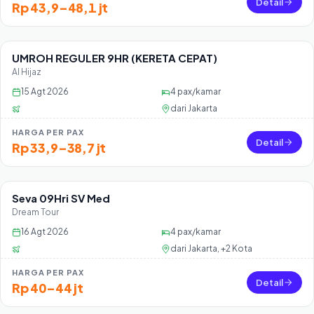
Detail
Rp 43,9–48,1 jt
UMROH REGULER 9HR (KERETA CEPAT)
Sisa 1 seat
Al Hijaz
15 Agt 2026
4
pax/kamar
dari
Jakarta
HARGA PER PAX
Detail
Rp 33,9–38,7 jt
Seva 09Hri SV Med
Sisa 36 seat
Dream Tour
16 Agt 2026
4
pax/kamar
dari
Jakarta, +2 Kota
HARGA PER PAX
Detail
Rp 40–44 jt