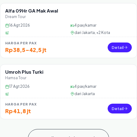
Alfa 09Hr GA Mak Awal
Sisa 36 seat
Dream Tour
16 Agt 2026
4
pax/kamar
dari
Jakarta, +2 Kota
HARGA PER PAX
Detail
Rp 38,5–42,5 jt
Umroh Plus Turki
Sisa 30 seat
Hamsa Tour
17 Agt 2026
4
pax/kamar
dari
Jakarta
HARGA PER PAX
Detail
Rp 41,8 jt