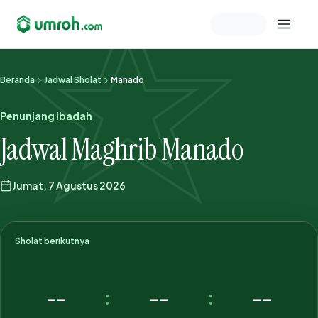
Memeriksa sesi akun
Beranda
Jadwal Sholat
Manado
Penunjang ibadah
Jadwal Maghrib Manado
Jumat, 7 Agustus 2026
Sholat berikutnya
--
--
--
:
: