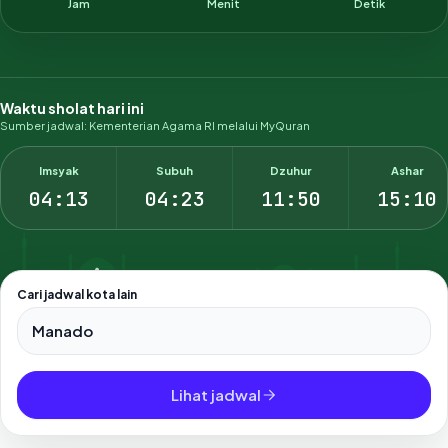
Jam
Menit
Detik
Waktu sholat hari ini
Sumber jadwal: Kementerian Agama RI melalui MyQuran
Imsyak
Subuh
Dzuhur
Ashar
04:13
04:23
11:50
15:10
Cari jadwal kota lain
Pilih salah satu dari 500+ kota dan kabupaten di Indonesia.
Lihat jadwal