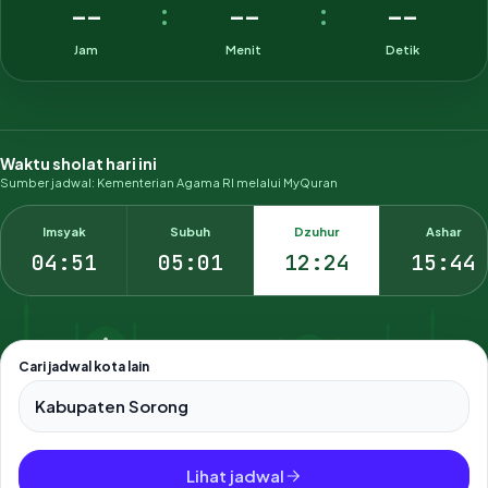
--
--
--
:
:
Jam
Menit
Detik
Waktu sholat hari ini
Sumber jadwal: Kementerian Agama RI melalui MyQuran
Imsyak
Subuh
Dzuhur
Ashar
04:51
05:01
12:24
15:44
Cari jadwal kota lain
Pilih salah satu dari 500+ kota dan kabupaten di Indonesia.
Lihat jadwal