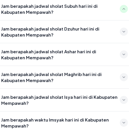
Jam berapakah jadwal sholat Subuh hari ini di
Kabupaten Mempawah?
Waktu sholat Subuh di Kabupaten Mempawah hari ini jatuh pada
Jam berapakah jadwal sholat Dzuhur hari ini di
04:28
Kabupaten Mempawah?
Waktu sholat Dzuhur di Kabupaten Mempawah hari ini jatuh pada
Jam berapakah jadwal sholat Ashar hari ini di
11:53
Kabupaten Mempawah?
Waktu sholat Ashar di Kabupaten Mempawah hari ini jatuh pada
Jam berapakah jadwal sholat Maghrib hari ini di
15:13
Kabupaten Mempawah?
Waktu sholat Maghrib di Kabupaten Mempawah hari ini jatuh pada
Jam berapakah jadwal sholat Isya hari ini di Kabupaten
17:56
Mempawah?
Waktu sholat Isya di Kabupaten Mempawah hari ini jatuh pada 19:07
Jam berapakah waktu Imsyak hari ini di Kabupaten
Mempawah?