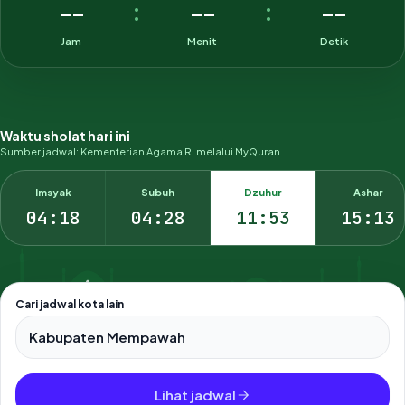
--
--
--
:
:
Jam
Menit
Detik
Waktu sholat hari ini
Sumber jadwal: Kementerian Agama RI melalui MyQuran
Imsyak
Subuh
Dzuhur
Ashar
04:18
04:28
11:53
15:13
Cari jadwal kota lain
Pilih salah satu dari 500+ kota dan kabupaten di Indonesia.
Lihat jadwal