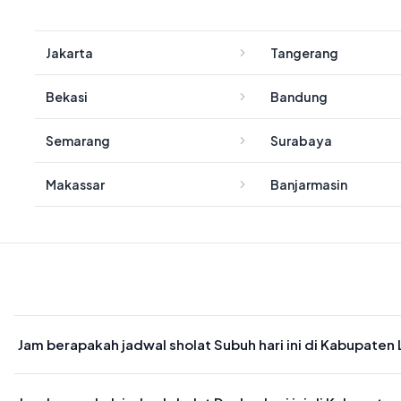
Jakarta
Tangerang
Bekasi
Bandung
Semarang
Surabaya
Makassar
Banjarmasin
Jam berapakah jadwal sholat Subuh hari ini di Kabupaten
Waktu sholat Subuh di Kabupaten Lebong hari ini jatuh pada 05:0