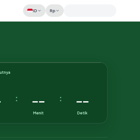
ID
Rp
Memeriksa sesi akun
kutnya
-
--
--
:
:
Menit
Detik