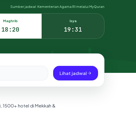
Sumber jadwal: Kementerian Agama RI melalui MyQuran
Maghrib
Isya
18:20
19:31
Lihat jadwal
i, 1500+ hotel di Mekkah &