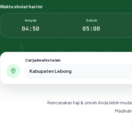
Waktu sholat hari ini
Imsyak
Subuh
04:50
05:00
Cari jadwal kota lain
Pilih salah satu dari 500+ kota dan kabupaten di Indo
Rencanakan haji & umrah Anda lebih muda
Madinah,