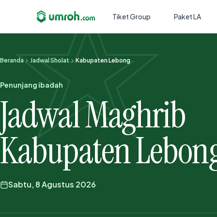
Tiket Group
Paket LA
Beranda
Jadwal Sholat
Kabupaten Lebong
Penunjang ibadah
Jadwal Maghrib
Kabupaten Lebon
Sabtu, 8 Agustus 2026