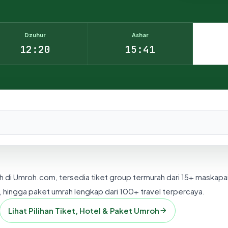
Dzuhur
Ashar
12:20
15:41
nesia.
h di Umroh.com, tersedia tiket group termurah dari 15+ maskapa
 hingga paket umrah lengkap dari 100+ travel terpercaya.
Lihat Pilihan Tiket, Hotel & Paket Umroh