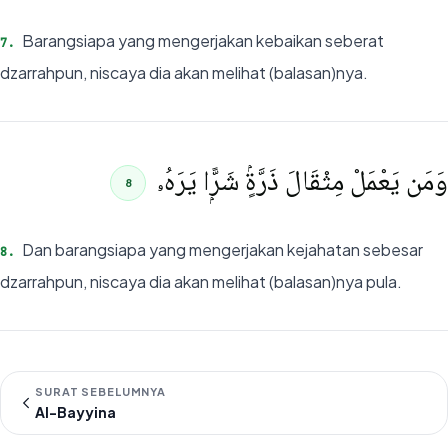
Barangsiapa yang mengerjakan kebaikan seberat
7
.
dzarrahpun, niscaya dia akan melihat (balasan)nya.
وَمَن يَعْمَلْ مِثْقَالَ ذَرَّةٍۢ شَرًّۭا يَرَهُۥ
8
Dan barangsiapa yang mengerjakan kejahatan sebesar
8
.
dzarrahpun, niscaya dia akan melihat (balasan)nya pula.
SURAT SEBELUMNYA
Al-Bayyina