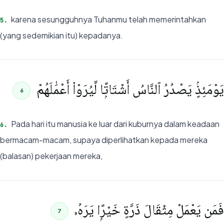
karena sesungguhnya Tuhanmu telah memerintahkan
5
.
(yang sedemikian itu) kepadanya.
يَوْمَئِذٍۢ يَصْدُرُ ٱلنَّاسُ أَشْتَاتًۭا لِّيُرَوْا۟ أَعْمَٰلَهُمْ
6
Pada hari itu manusia ke luar dari kuburnya dalam keadaan
6
.
bermacam-macam, supaya diperlihatkan kepada mereka
(balasan) pekerjaan mereka,
فَمَن يَعْمَلْ مِثْقَالَ ذَرَّةٍ خَيْرًۭا يَرَهُۥ
7