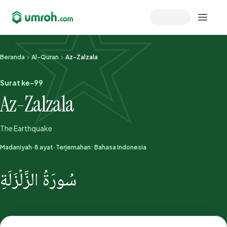
Memeriksa sesi akun
Beranda
Al-Quran
Az-Zalzala
Surat ke-99
Az-Zalzala
The Earthquake
Madaniyah
·
8 ayat
·
Terjemahan: Bahasa Indonesia
سُورَةُ الزَّلۡزَلَةِ