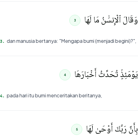
وَقَالَ ٱلْإِنسَٰنُ مَا لَهَا
3
dan manusia bertanya: "Mengapa bumi (menjadi begini)?",
3
.
يَوْمَئِذٍۢ تُحَدِّثُ أَخْبَارَهَا
4
pada hari itu bumi menceritakan beritanya,
4
.
بِأَنَّ رَبَّكَ أَوْحَىٰ لَهَا
5