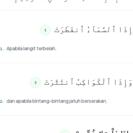
إِذَا ٱلسَّمَآءُ ٱنفَطَرَتْ
1
Apabila langit terbelah,
1
.
وَإِذَا ٱلْكَوَاكِبُ ٱنتَثَرَتْ
2
dan apabila bintang-bintang jatuh berserakan,
2
.