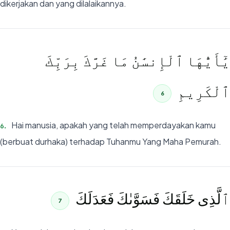
dikerjakan dan yang dilalaikannya.
يَٰٓأَيُّهَا ٱلْإِنسَٰنُ مَا غَرَّكَ بِرَبِّكَ
ٱلْكَرِيمِ
6
Hai manusia, apakah yang telah memperdayakan kamu
6
.
(berbuat durhaka) terhadap Tuhanmu Yang Maha Pemurah.
ٱلَّذِى خَلَقَكَ فَسَوَّىٰكَ فَعَدَلَكَ
7