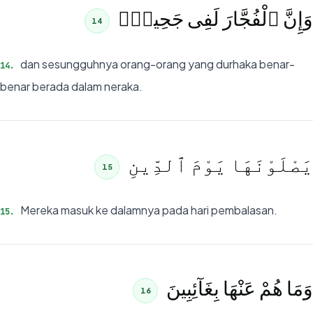
وَإِنَّ ٱلْفُجَّارَ لَفِى جَحِيمٍۢ
14
dan sesungguhnya orang-orang yang durhaka benar-
14
.
benar berada dalam neraka.
يَصْلَوْنَهَا يَوْمَ ٱلدِّينِ
15
Mereka masuk ke dalamnya pada hari pembalasan.
15
.
وَمَا هُمْ عَنْهَا بِغَآئِبِينَ
16