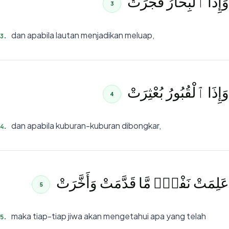
وَإِذَا ٱلْبِحَارُ فُجِّرَتْ
3
dan apabila lautan menjadikan meluap,
3
.
وَإِذَا ٱلْقُبُورُ بُعْثِرَتْ
4
dan apabila kuburan-kuburan dibongkar,
4
.
عَلِمَتْ نَفْسٌۭ مَّا قَدَّمَتْ وَأَخَّرَتْ
5
maka tiap-tiap jiwa akan mengetahui apa yang telah
5
.