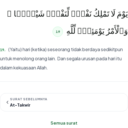
يَوْمَ لَا تَمْلِكُ نَفْسٌۭ لِّنَفْسٍۢ شَيْـًۭٔا ۖ
وَٱلْأَمْرُ يَوْمَئِذٍۢ لِّلَّهِ
19
(Yaitu) hari (ketika) seseorang tidak berdaya sedikitpun
19
.
untuk menolong orang lain. Dan segala urusan pada hari itu
dalam kekuasaan Allah.
SURAT SEBELUMNYA
At-Takwir
Semua surat