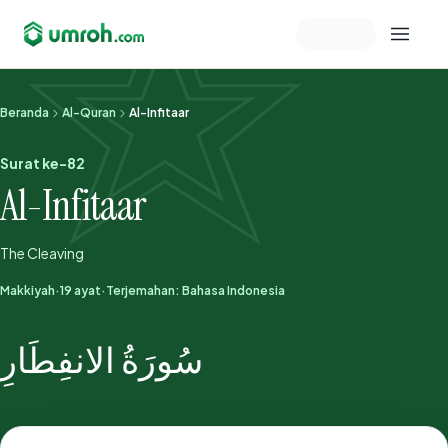
Memeriksa sesi akun
Beranda
Al-Quran
Al-Infitaar
Surat ke-82
Al-Infitaar
The Cleaving
Makkiyah
·
19 ayat
·
Terjemahan: Bahasa Indonesia
سُورَةُ الانفِطَارِ