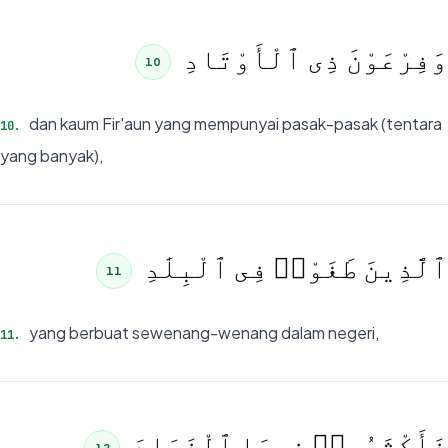
وَفِرْعَوْنَ ذِى ٱلْأَوْتَادِ
10
dan kaum Fir'aun yang mempunyai pasak-pasak (tentara
10
.
yang banyak),
ٱلَّذِينَ طَغَوْا۟ فِى ٱلْبِلَٰدِ
11
yang berbuat sewenang-wenang dalam negeri,
11
.
فَأَكْثَرُوا۟ فِيهَا ٱلْفَسَادَ
12