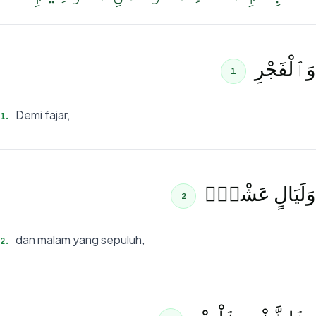
وَٱلْفَجْرِ
1
Demi fajar,
1
.
وَلَيَالٍ عَشْرٍۢ
2
dan malam yang sepuluh,
2
.