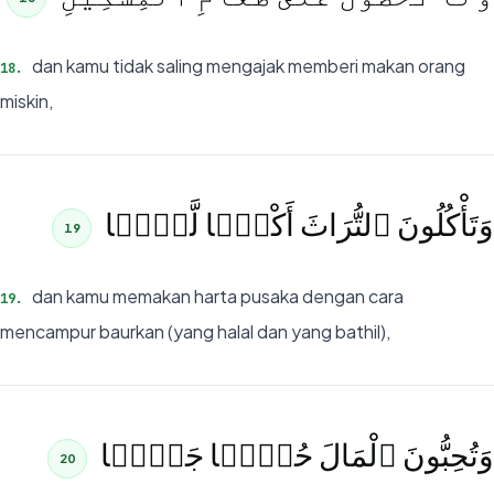
dan kamu tidak saling mengajak memberi makan orang
18
.
miskin,
وَتَأْكُلُونَ ٱلتُّرَاثَ أَكْلًۭا لَّمًّۭا
19
dan kamu memakan harta pusaka dengan cara
19
.
mencampur baurkan (yang halal dan yang bathil),
وَتُحِبُّونَ ٱلْمَالَ حُبًّۭا جَمًّۭا
20