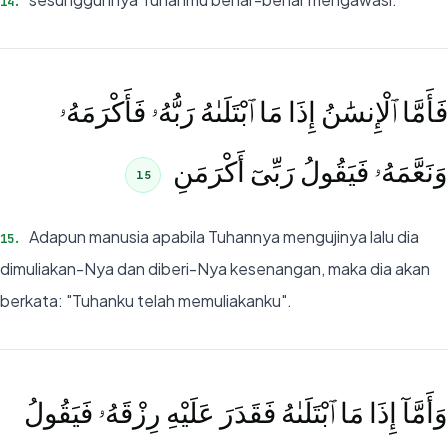
14
.
فَأَمَّا ٱلْإِنسَٰنُ إِذَا مَا ٱبْتَلَىٰهُ رَبُّهُۥ فَأَكْرَمَهُۥ
وَنَعَّمَهُۥ فَيَقُولُ رَبِّىٓ أَكْرَمَنِ
15
Adapun manusia apabila Tuhannya mengujinya lalu dia
15
.
dimuliakan-Nya dan diberi-Nya kesenangan, maka dia akan
berkata: "Tuhanku telah memuliakanku".
وَأَمَّآ إِذَا مَا ٱبْتَلَىٰهُ فَقَدَرَ عَلَيْهِ رِزْقَهُۥ فَيَقُولُ