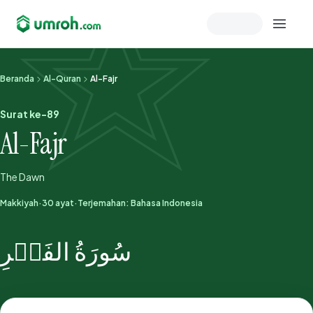
Memeriksa sesi akun
Beranda
Al-Quran
Al-Fajr
Surat ke-89
Al-Fajr
The Dawn
Makkiyah
·
30 ayat
·
Terjemahan: Bahasa Indonesia
سُورَةُ الفَجۡرِ