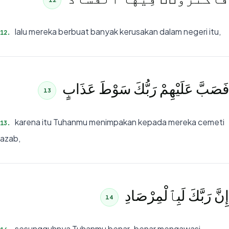
lalu mereka berbuat banyak kerusakan dalam negeri itu,
12
.
فَصَبَّ عَلَيْهِمْ رَبُّكَ سَوْطَ عَذَابٍ
13
karena itu Tuhanmu menimpakan kepada mereka cemeti
13
.
azab,
إِنَّ رَبَّكَ لَبِٱلْمِرْصَادِ
14
sesungguhnya Tuhanmu benar-benar mengawasi.