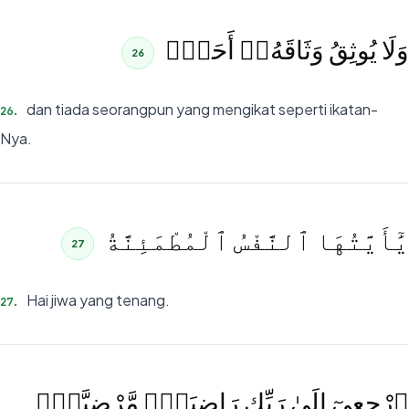
وَلَا يُوثِقُ وَثَاقَهُۥٓ أَحَدٌۭ
26
dan tiada seorangpun yang mengikat seperti ikatan-
26
.
Nya.
يَٰٓأَيَّتُهَا ٱلنَّفْسُ ٱلْمُطْمَئِنَّةُ
27
Hai jiwa yang tenang.
27
.
ٱرْجِعِىٓ إِلَىٰ رَبِّكِ رَاضِيَةًۭ مَّرْضِيَّةًۭ