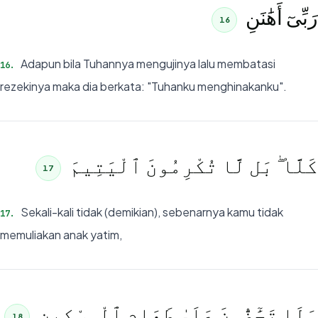
رَبِّىٓ أَهَٰنَنِ
16
Adapun bila Tuhannya mengujinya lalu membatasi
16
.
rezekinya maka dia berkata: "Tuhanku menghinakanku".
كَلَّا ۖ بَل لَّا تُكْرِمُونَ ٱلْيَتِيمَ
17
Sekali-kali tidak (demikian), sebenarnya kamu tidak
17
.
memuliakan anak yatim,
وَلَا تَحَٰٓضُّونَ عَلَىٰ طَعَامِ ٱلْمِسْكِينِ
18