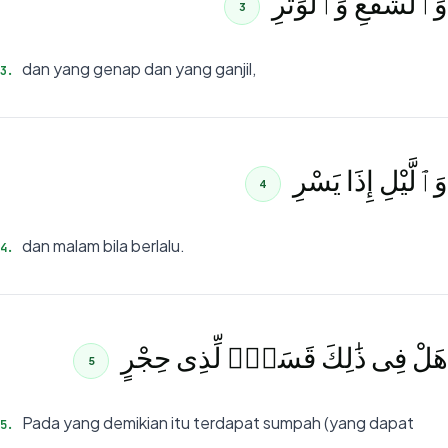
وَٱلشَّفْعِ وَٱلْوَتْرِ
3
dan yang genap dan yang ganjil,
3
.
وَٱلَّيْلِ إِذَا يَسْرِ
4
dan malam bila berlalu.
4
.
هَلْ فِى ذَٰلِكَ قَسَمٌۭ لِّذِى حِجْرٍ
5
Pada yang demikian itu terdapat sumpah (yang dapat
5
.