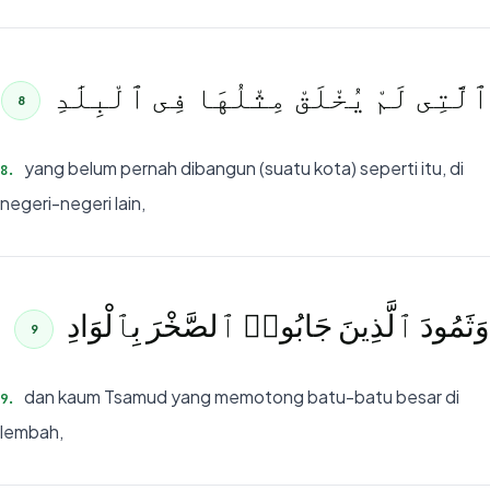
ٱلَّتِى لَمْ يُخْلَقْ مِثْلُهَا فِى ٱلْبِلَٰدِ
8
yang belum pernah dibangun (suatu kota) seperti itu, di
8
.
negeri-negeri lain,
وَثَمُودَ ٱلَّذِينَ جَابُوا۟ ٱلصَّخْرَ بِٱلْوَادِ
9
dan kaum Tsamud yang memotong batu-batu besar di
9
.
lembah,