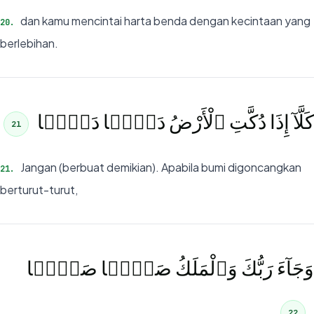
dan kamu mencintai harta benda dengan kecintaan yang
20
.
berlebihan.
كَلَّآ إِذَا دُكَّتِ ٱلْأَرْضُ دَكًّۭا دَكًّۭا
21
Jangan (berbuat demikian). Apabila bumi digoncangkan
21
.
berturut-turut,
وَجَآءَ رَبُّكَ وَٱلْمَلَكُ صَفًّۭا صَفًّۭا
22