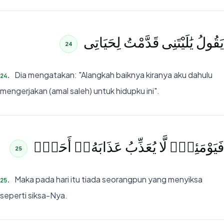
يَقُولُ يَٰلَيْتَنِى قَدَّمْتُ لِحَيَاتِى
24
Dia mengatakan: "Alangkah baiknya kiranya aku dahulu
24
.
mengerjakan (amal saleh) untuk hidupku ini".
فَيَوْمَئِذٍۢ لَّا يُعَذِّبُ عَذَابَهُۥٓ أَحَدٌۭ
25
Maka pada hari itu tiada seorangpun yang menyiksa
25
.
seperti siksa-Nya.